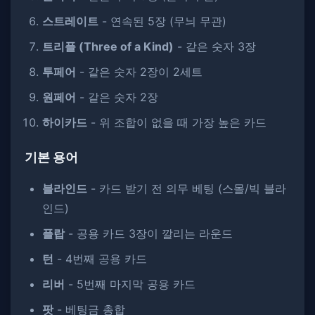
스트레이트
- 연속된 5장 (무늬 무관)
트리플 (Three of a Kind)
- 같은 숫자 3장
투페어
- 같은 숫자 2장이 2세트
원페어
- 같은 숫자 2장
하이카드
- 위 조합이 없을 때 가장 높은 카드
기본 용어
블라인드
- 카드 받기 전 의무 베팅 (스몰/빅 블라
인드)
플랍
- 공용 카드 3장이 깔리는 라운드
턴
- 4번째 공용 카드
리버
- 5번째 마지막 공용 카드
팟
- 베팅금 총합