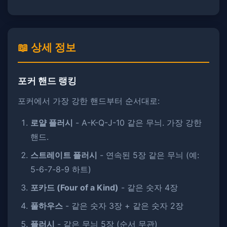
📖 상세 정보
포커 핸드 랭킹
포커에서 가장 강한 핸드부터 순서대로:
로얄 플러시
- A-K-Q-J-10 같은 무늬. ​가장 강한
핸드.
스트레이트 플러시
- 연속된 5장 같은 무늬 (예:
5-6-7-8-9 하트)
포카드 (Four of a Kind)
- 같은 숫자 4장
풀하우스
- 같은 숫자 3장 + 같은 숫자 2장
플러시
- 같은 무늬 5장 (순서 무관)