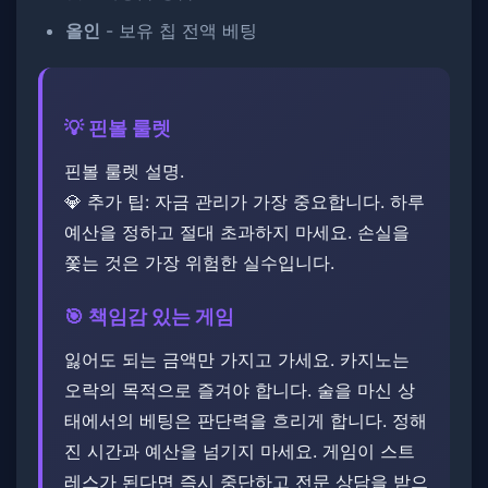
올인
- 보유 칩 전액 베팅
💡 핀볼 룰렛
핀볼 룰렛 설명.
💎 추가 팁: 자금 관리가 가장 중요합니다. ​하루
예산을 정하고 절대 초과하지 마세요. 손실을
쫓는 것은 가장 위험한 실수입니다.
🎯 책임감 있는 게임
​​잃어도 되는 금액만 가지고 가세요. 카지노는
오락의 목적으로 즐겨야 합니다. 술을 마신 상
태에서의 베팅은 판단력을 흐리게 합니다. ​정해
진 시간과 예산을 넘기지 마세요. ​게임이 스트
레스가 된다면 즉시 중단하고 전문 상담을 받으