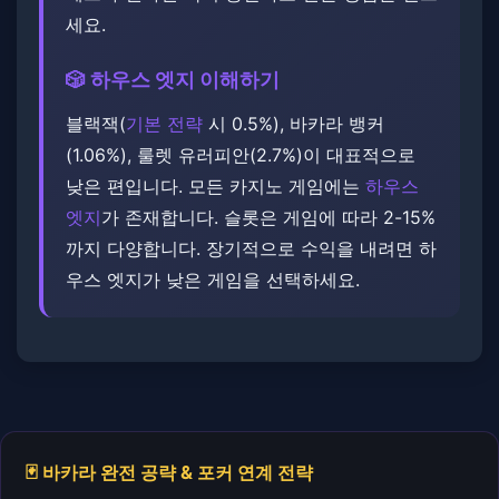
세요.
🎲 하우스 엣지 이해하기
블랙잭(
기본 전략
시 0.5%), 바카라 뱅커
(1.06%), 룰렛 유러피안(2.7%)이 대표적으로
낮은 편입니다. 모든 카지노 게임에는
하우스
엣지
가 존재합니다. ​슬롯은 게임에 따라 2-15%
까지 다양합니다. ​​장기적으로 수익을 내려면 하
우스 엣지가 낮은 게임을 선택하세요.
🃏 바카라 완전 공략 & 포커 연계 전략