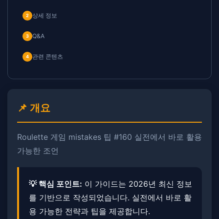
상세 정보
2
Q&A
3
관련 콘텐츠
4
📌 개요
Roulette 게임 mistakes 팁 #160 실전에서 바로 활용
가능한 조언
💡 핵심 포인트:
이 가이드는 2026년 최신 정보
를 기반으로 작성되었습니다. 실전에서 바로 활
용 가능한 전략과 팁을 제공합니다.