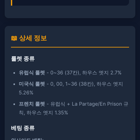
📖 상세 정보
룰렛 종류
유럽식 룰렛
- 0~36 (37칸), 하우스 엣지 2.7%
미국식 룰렛
- 0, 00, 1~36 (38칸), 하우스 엣지
5.26%
프렌치 룰렛
- 유럽식 + La Partage/En Prison 규
칙, 하우스 엣지 1.35%
베팅 종류