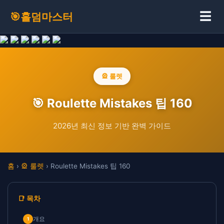
☰
🎯
홀덤마스터
🎡 룰렛
🎯 Roulette Mistakes 팁 160
2026년 최신 정보 기반 완벽 가이드
홈
›
🎡 룰렛
› Roulette Mistakes 팁 160
📑 목차
개요
1