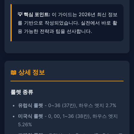
💡 핵심 포인트:
이 가이드는 2026년 최신 정보
를 기반으로 작성되었습니다. ​​실전에서 바로 활
용 가능한 전략과 팁을 선사합니다.
📖 상세 정보
룰렛 종류
유럽식 룰렛
- 0~36 (37칸), 하우스 엣지 2.7%
미국식 룰렛
- 0, 00, 1~36 (38칸), 하우스 엣지
5.26%