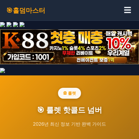
☰
🎯
홀덤마스터
🎡 룰렛
🎯 룰렛 핫콜드 넘버
2026년 최신 정보 기반 완벽 가이드