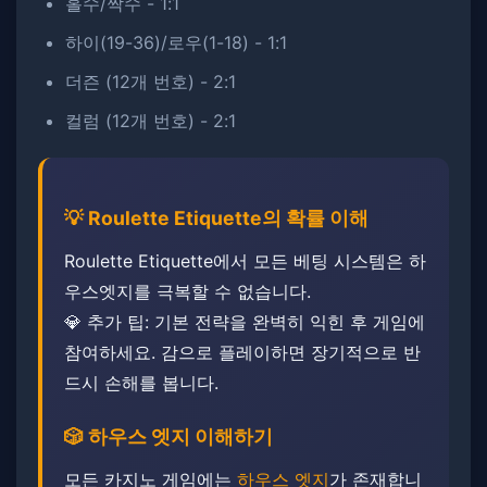
홀수/짝수 - 1:1
하이(19-36)/로우(1-18) - 1:1
더즌 (12개 번호) - 2:1
컬럼 (12개 번호) - 2:1
💡 Roulette Etiquette의 확률 이해
Roulette Etiquette에서 모든 베팅 시스템은 하
우스엣지를 극복할 수 없습니다.
💎 추가 팁: 기본 전략을 완벽히 익힌 후 게임에
참여하세요. ​​감으로 플레이하면 장기적으로 반
드시 손해를 봅니다.
🎲 하우스 엣지 이해하기
모든 카지노 게임에는
하우스 엣지
가 존재합니