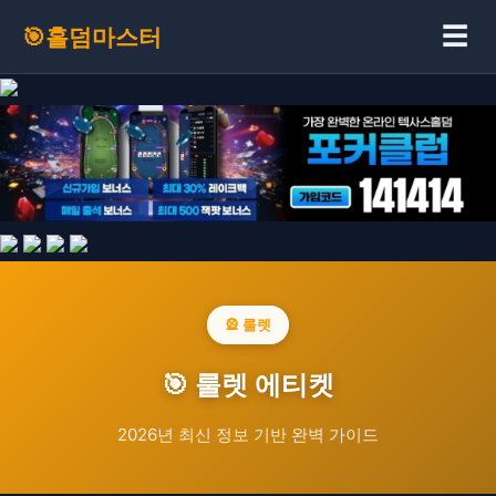
☰
🎯
홀덤마스터
🎡 룰렛
🎯 룰렛 에티켓
2026년 최신 정보 기반 완벽 가이드