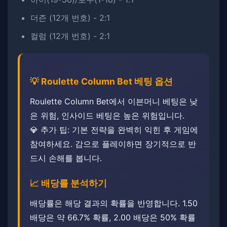
더즌 (12개 번호) - 2:1
컬럼 (12개 번호) - 2:1
💡 Roulette Column Bet 베팅 옵션
Roulette Column Bet에서 이븐머니 베팅은 낮
은 위험, 인사이드 베팅은 높은 위험입니다.
💎 추가 팁: 기본 전략을 완벽히 익힌 후 게임에
참여하세요. ​감으로 플레이하면 장기적으로 반
드시 손해를 봅니다.
📈 배당률 분석하기
배당률은 해당 결과의 확률을 반영합니다. ​1.50
배당은 약 66.7% 확률, 2.00 배당은 50% 확률