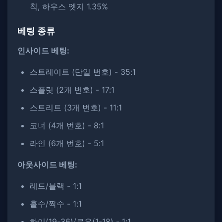
칙, 하우스 엣지 1.35%
베팅 종류
인사이드 베팅:
스트레이트 (단일 번호) - 35:1
스플릿 (2개 번호) - 17:1
스트리트 (3개 번호) - 11:1
코너 (4개 번호) - 8:1
라인 (6개 번호) - 5:1
아웃사이드 베팅:
레드/블랙 - 1:1
홀수/짝수 - 1:1
하이(19-36)/로우(1-18) - 1:1