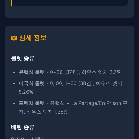
📖 상세 정보
룰렛 종류
유럽식 룰렛
- 0~36 (37칸), 하우스 엣지 2.7%
미국식 룰렛
- 0, 00, 1~36 (38칸), 하우스 엣지
5.26%
프렌치 룰렛
- 유럽식 + La Partage/En Prison 규
칙, 하우스 엣지 1.35%
베팅 종류