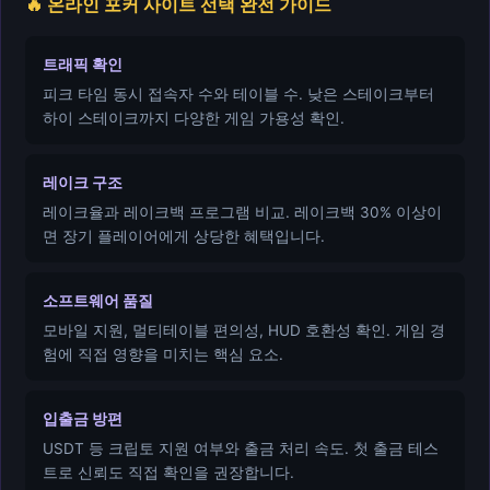
🔥 온라인 포커 사이트 선택 완전 가이드
트래픽 확인
피크 타임 동시 접속자 수와 테이블 수. 낮은 스테이크부터
하이 스테이크까지 다양한 게임 가용성 확인.
레이크 구조
레이크율과 레이크백 프로그램 비교. 레이크백 30% 이상이
면 장기 플레이어에게 상당한 혜택입니다.
소프트웨어 품질
모바일 지원, 멀티테이블 편의성, HUD 호환성 확인. 게임 경
험에 직접 영향을 미치는 핵심 요소.
입출금 방편
USDT 등 크립토 지원 여부와 출금 처리 속도. 첫 출금 테스
트로 신뢰도 직접 확인을 권장합니다.