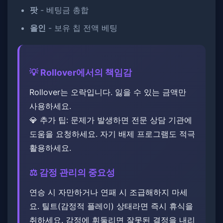
팟
- 베팅금 총합
올인
- 보유 칩 전액 베팅
💡 Rollover에서의 책임감
Rollover는 오락입니다. 잃을 수 있는 금액만
사용하세요.
💎 추가 팁: 문제가 발생하면 전문 상담 기관에
도움을 요청하세요. ​​자기 배제 프로그램도 적극
활용하세요.
⚖️ 감정 관리의 중요성
연승 시 자만하거나 연패 시 조급해하지 마세
요. ​​틸트(감정적 플레이) 상태라면 즉시 휴식을
취하세요. ​​감정에 휘둘리면 잘못된 결정을 내리