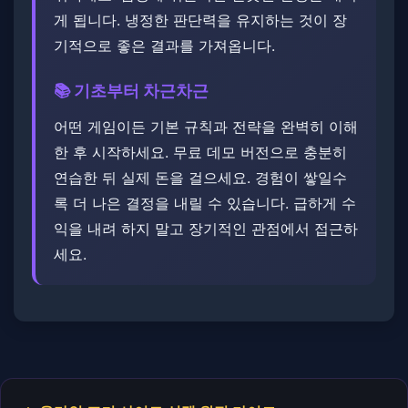
게 됩니다. 냉정한 판단력을 유지하는 것이 장
기적으로 좋은 결과를 가져옵니다.
📚 기초부터 차근차근
어떤 게임이든 기본 규칙과 전략을 완벽히 이해
한 후 시작하세요. ​무료 데모 버전으로 충분히
연습한 뒤 실제 돈을 걸으세요. ​​경험이 쌓일수
록 더 나은 결정을 내릴 수 있습니다. 급하게 수
익을 내려 하지 말고 장기적인 관점에서 접근하
세요.