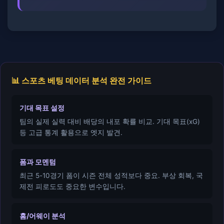
📊 스포츠 베팅 데이터 분석 완전 가이드
기대 목표 설정
팀의 실제 실력 대비 배당의 내포 확률 비교. 기대 목표(xG)
등 고급 통계 활용으로 엣지 발견.
폼과 모멘텀
최근 5-10경기 폼이 시즌 전체 성적보다 중요. 부상 회복, 국
제전 피로도도 중요한 변수입니다.
홈/어웨이 분석