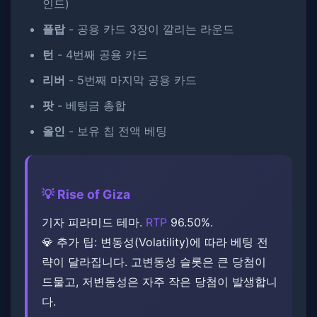
인드)
플랍
- 공용 카드 3장이 깔리는 라운드
턴
- 4번째 공용 카드
리버
- 5번째 마지막 공용 카드
팟
- 베팅금 총합
올인
- 보유 칩 전액 베팅
💡 Rise of Giza
기자 피라미드 테마. ​​
RTP
96.50%.
💎 추가 팁: 변동성(Volatility)에 따라 베팅 전
략이 달라집니다. ​고변동성 슬롯은 큰 당첨이
드물고, 저변동성은 자주 작은 당첨이 발생합니
다.