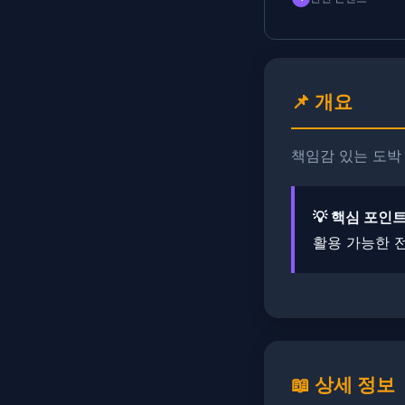
📌 개요
책임감 있는 도박 
💡 핵심 포인트
활용 가능한 
📖 상세 정보