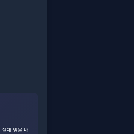
, 절대 빚을 내