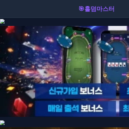
🎯
홀덤마스터