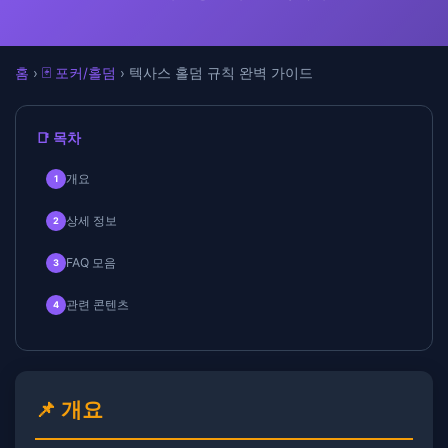
홈
›
🃏 포커/홀덤
› 텍사스 홀덤 규칙 완벽 가이드
📑 목차
개요
1
상세 정보
2
FAQ 모음
3
관련 콘텐츠
4
📌 개요