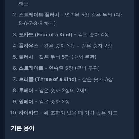
핸드.
스트레이트 플러시
- 연속된 5장 같은 무늬 (예:
5-6-7-8-9 하트)
포카드 (Four of a Kind)
- 같은 숫자 4장
풀하우스
- 같은 숫자 3장 + 같은 숫자 2장
플러시
- 같은 무늬 5장 (순서 무관)
스트레이트
- 연속된 5장 (무늬 무관)
트리플 (Three of a Kind)
- 같은 숫자 3장
투페어
- 같은 숫자 2장이 2세트
원페어
- 같은 숫자 2장
하이카드
- 위 조합이 없을 때 가장 높은 카드
기본 용어