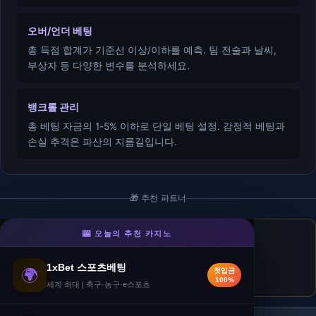
오버/언더 베팅
총 득점 합계가 기준선 이상/이하를 예측. 팀 전술과 날씨,
부상자 등 다양한 변수를 분석하세요.
뱅크롤 관리
총 베팅 자금의 1-5% 이하로 단일 베팅 설정. 감정적 베팅과
손실 추격은 파산의 지름길입니다.
🎁 추천 파트너
🎰 오늘의 추천 카지노
카심바슬롯
- 슬롯
첫입금 20% · 매일첫입금 +5% · 10년 무사고.
1xBet 스포츠베팅
🌍
첫입금
🎁 첫입금 20%
100%
세계 최대 | 축구·농구·e스포츠