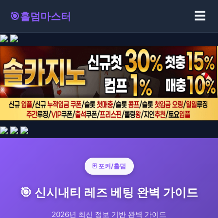
☰
🎯
홀덤마스터
🃏 포커/홀덤
🎯 신시내티 레즈 베팅 완벽 가이드
2026년 최신 정보 기반 완벽 가이드