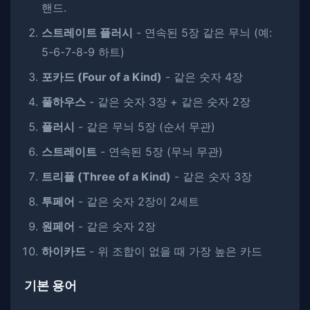
핸드.
스트레이트 플러시
- 연속된 5장 같은 무늬 (예:
5-6-7-8-9 하트)
포카드 (Four of a Kind)
- 같은 숫자 4장
풀하우스
- 같은 숫자 3장 + 같은 숫자 2장
플러시
- 같은 무늬 5장 (순서 무관)
스트레이트
- 연속된 5장 (무늬 무관)
트리플 (Three of a Kind)
- 같은 숫자 3장
투페어
- 같은 숫자 2장이 2세트
원페어
- 같은 숫자 2장
하이카드
- 위 조합이 없을 때 가장 높은 카드
기본 용어