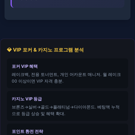
💎 VIP 포커 & 카지노 프로그램 분석
포커 VIP 혜택
레이크백, 전용 토너먼트, 개인 어카운트 매니저. 월 레이크
00 이상이면 VIP 자격 충분.
카지노 VIP 등급
브론즈→실버→골드→플래티넘→다이아몬드. 베팅액 누적
으로 등급 상승 및 혜택 확대.
포인트 환전 전략