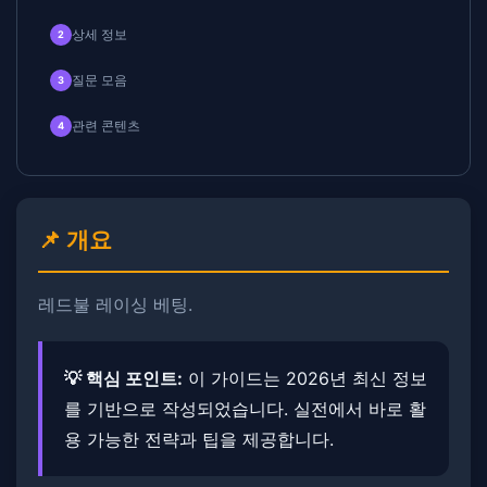
상세 정보
2
질문 모음
3
관련 콘텐츠
4
📌 개요
레드불 레이싱 베팅.
💡 핵심 포인트:
이 가이드는 2026년 최신 정보
를 기반으로 작성되었습니다. ​​실전에서 바로 활
용 가능한 전략과 팁을 제공합니다.