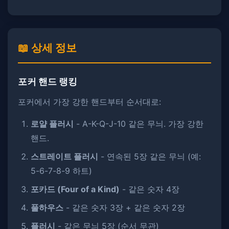
📖 상세 정보
포커 핸드 랭킹
포커에서 가장 강한 핸드부터 순서대로:
로얄 플러시
- A-K-Q-J-10 같은 무늬. 가장 강한
핸드.
스트레이트 플러시
- 연속된 5장 같은 무늬 (예:
5-6-7-8-9 하트)
포카드 (Four of a Kind)
- 같은 숫자 4장
풀하우스
- 같은 숫자 3장 + 같은 숫자 2장
플러시
- 같은 무늬 5장 (순서 무관)