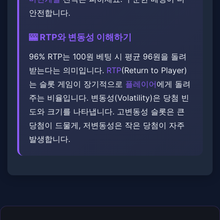
안전합니다.
🎰 RTP와 변동성 이해하기
​​96% RTP는 100원 베팅 시 평균 96원을 돌려
받는다는 의미입니다.
RTP
(Return to Player)
는 슬롯 게임이 장기적으로
플레이어
에게 돌려
주는 비율입니다. 변동성(Volatility)은 당첨 빈
도와 크기를 나타냅니다. 고변동성 슬롯은 큰
당첨이 드물게, 저변동성은 작은 당첨이 자주
발생합니다.