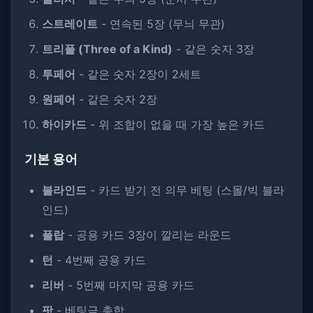
스트레이트
- 연속된 5장 (무늬 무관)
트리플 (Three of a Kind)
- 같은 숫자 3장
투페어
- 같은 숫자 2장이 2세트
원페어
- 같은 숫자 2장
하이카드
- 위 조합이 없을 때 가장 높은 카드
기본 용어
블라인드
- 카드 받기 전 의무 베팅 (스몰/빅 블라
인드)
플랍
- 공용 카드 3장이 깔리는 라운드
턴
- 4번째 공용 카드
리버
- 5번째 마지막 공용 카드
팟
- 베팅금 총합