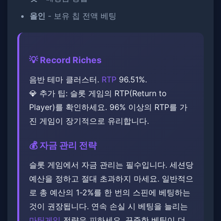
올인
- 보유 칩 전액 베팅
💡 Record Riches
음반 테마 클러스터. ​
RTP
96.51%.
💎 추가 팁: 슬롯 게임의 RTP(Return to
Player)를 확인하세요. ​​96% 이상의 RTP를 가
진 게임이 장기적으로 유리합니다.
💰 자금 관리 전략
슬롯 게임에서 자금 관리는 필수입니다. 세션당
예산을 정하고 절대 초과하지 마세요. 일반적으
로 총 예산의 1-2%를 한 번의 스핀에 베팅하는
것이 권장됩니다. ​​연속 손실 시 베팅을 늘리는
마틴게일
전략은 피하세요. ​꾸준한 베팅이 더