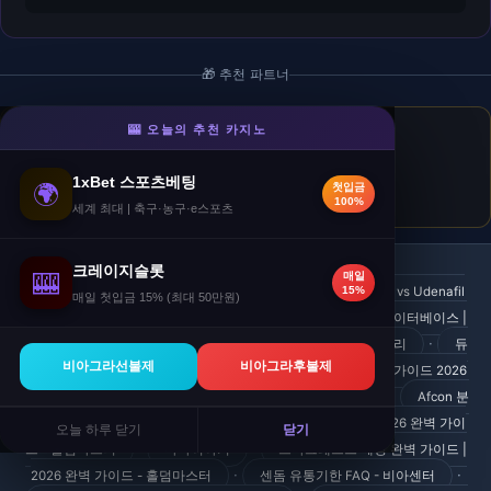
🎁 추천 파트너
🎰 오늘의 추천 카지노
라이징슬롯
- 슬롯
첫충 50% · 매충 20% · 재충전 10% 추가 보너스.
1xBet 스포츠베팅
🌍
첫입금
🎁 첫충전 50%
100%
세계 최대 | 축구·농구·e스포츠
크레이지슬롯
🎰
매일
·
야마토 야마토4 완벽 가이드 | 릴게임난다
Vardenafil vs Udenafil
15%
매일 첫입금 15% (최대 50만원)
· ·
Price | 러브스토리
실데나필(Sildenafil) 제네릭 완전 데이터베이스 |
·
·
러브스토리
Cialis vs Cenforce Effectiveness | 러브스토리
듀
비아그라선불제
비아그라후불제
·
라그라 장기후기 | 러브스토리 - ED 전문 정보
2 8 - 베팅 가이드 2026
·
·
#3A0 - 무한배팅맵
실데나필 100mg 음식 - 비아센터
Afcon 분
석 #19 - 무한배팅맵
정확한 스코어 베팅 완벽 가이드 | 2026 완벽 가이
오늘 하루 닫기
닫기
·
·
드 - 홀덤마스터
바다이야기
스타크래프트 베팅 완벽 가이드 |
·
·
2026 완벽 가이드 - 홀덤마스터
센돔 유통기한 FAQ - 비아센터