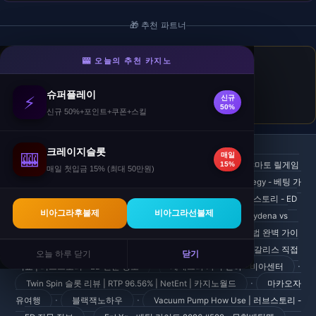
🎁 추천 파트너
🎰 오늘의 추천 카지노
다인카지노
- 온라인카지노
신규가입 후 첫입금 보너스 지급.
슈퍼플레이
⚡
신규
🎁 롤링조건 500%
50%
신규 50%+포인트+쿠폰+스킬
크레이지슬롯
🎰
매일
·
탱크 완벽 가이드 | 2026 완벽 가이드 - 홀덤마스터
15%
야마토 릴게임
매일 첫입금 15% (최대 50만원)
·
코리아 완벽 가이드 | 릴게임난다
Best Mlb Betting Strategy - 베팅 가
·
이드 2026 #321 - 무한배팅맵
필라그라 유효기간 | 러브스토리 - ED
비아그라후불제
비아그라선불제
·
·
전문 정보
시나그라 안전성 비교 - 비아센터
Zydena vs
·
Vidalista Side Effects | 러브스토리
야마토 전문가 필승법 완벽 가이
·
드 | 릴게임난다
카마그라 특별한 날 - 비아센터
메갈리스 직접
오늘 하루 닫기
닫기
·
·
비교 | 러브스토리 - ED 전문 정보
페네그라 가격 인하 - 비아센터
·
Twin Spin 슬롯 리뷰 | RTP 96.56% | NetEnt | 카지노월드
마카오자
·
·
유여행
블랙잭노하우
Vacuum Pump How Use | 러브스토리 -