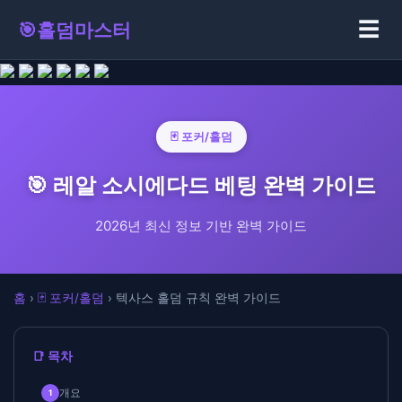
☰
🎯
홀덤마스터
🃏 포커/홀덤
🎯 레알 소시에다드 베팅 완벽 가이드
2026년 최신 정보 기반 완벽 가이드
홈
›
🃏 포커/홀덤
› 텍사스 홀덤 규칙 완벽 가이드
📑 목차
개요
1