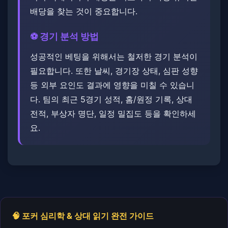
배당을 찾는 것이 중요합니다.
⚽ 경기 분석 방법
성공적인 베팅을 위해서는 철저한 경기 분석이
필요합니다. 또한 날씨, 경기장 상태, 심판 성향
등 외부 요인도 결과에 영향을 미칠 수 있습니
다. ​​팀의 최근 5경기 성적, 홈/원정 기록, 상대
전적, 부상자 명단, 일정 밀집도 등을 확인하세
요.
🧠 포커 심리학 & 상대 읽기 완전 가이드