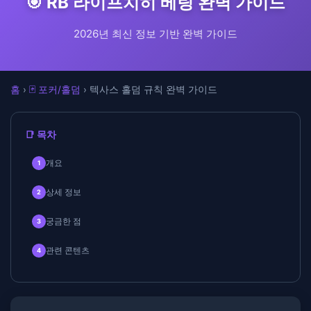
🎯 RB 라이프치히 베팅 완벽 가이드
2026년 최신 정보 기반 완벽 가이드
홈
›
🃏 포커/홀덤
› 텍사스 홀덤 규칙 완벽 가이드
📑 목차
개요
1
상세 정보
2
궁금한 점
3
관련 콘텐츠
4