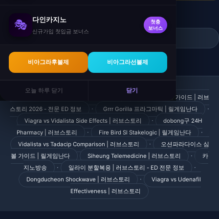
·
다인카지노
🎭
첫충
보너스
신규가입 첫입금 보너스
러브플러스
·
비아그라후불제
비아그라선불제
오늘 하루 닫기
닫기
·
Scarab Temple 2 부웡고 | 릴게임난다
바데나필 효과 가이드 | 러브
·
·
스토리 2026 - 전문 ED 정보
Grrr Gorilla 프라그마틱 | 릴게임난다
·
Viagra vs Vidalista Side Effects | 러브스토리
dobong구 24H
·
·
Pharmacy | 러브스토리
Fire Bird Sl Stakelogic | 릴게임난다
·
Vidalista vs Tadacip Comparison | 러브스토리
오션파라다이스 심
·
볼 가이드 | 릴게임난다
Siheung Telemedicine | 러브스토리
카
·
·
지노방송
일라이 분할복용 | 러브스토리 - ED 전문 정보
·
Dongducheon Shockwave | 러브스토리
Viagra vs Udenafil
Effectiveness | 러브스토리