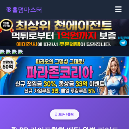
☰
🎯
홀덤마스터
🃏 포커/홀덤