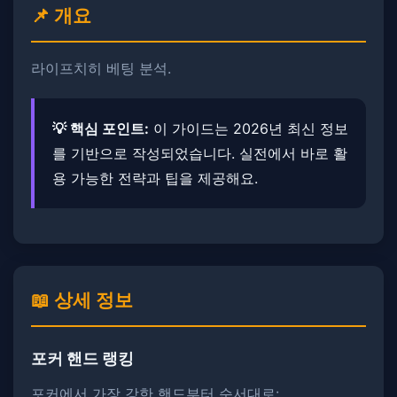
📌 개요
라이프치히 베팅 분석.
💡 핵심 포인트:
이 가이드는 2026년 최신 정보
를 기반으로 작성되었습니다. ​​실전에서 바로 활
용 가능한 전략과 팁을 제공해요.
📖 상세 정보
포커 핸드 랭킹
포커에서 가장 강한 핸드부터 순서대로: