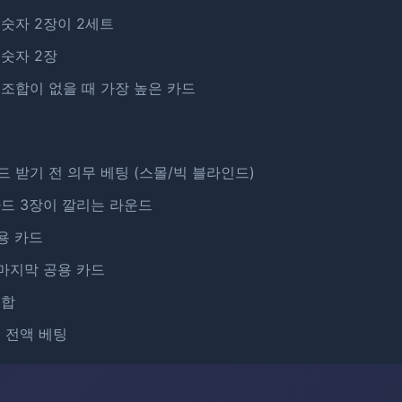
 숫자 2장이 2세트
 숫자 2장
 조합이 없을 때 가장 높은 카드
드 받기 전 의무 베팅 (스몰/빅 블라인드)
카드 3장이 깔리는 라운드
용 카드
 마지막 공용 카드
총합
칩 전액 베팅