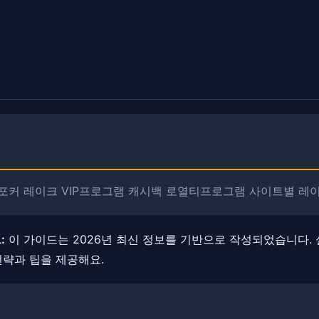
포커 레이크 VIP프로그램 캐시백 로열티프로그램 사이트별 레
:
이 가이드는 2026년 최신 정보를 기반으로 작성되었습니다. 
전략과 팁을 제공해요.