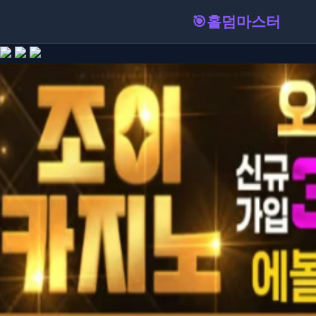
🎯
홀덤마스터