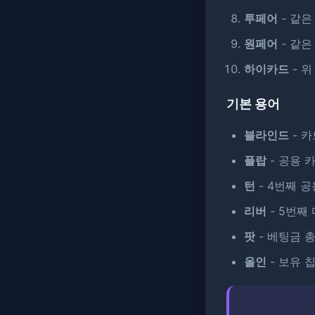
투페어
- 같은
원페어
- 같은
하이카드
- 위
기본 용어
블라인드
- 카
플랍
- 공용 
턴
- 4번째 공
리버
- 5번째
팟
- 베팅금 
올인
- 보유 