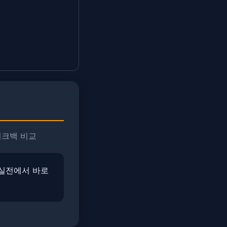
이크백 비교
​실전에서 바로