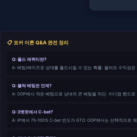
📋 포커 이론 Q&A 완전 정리
Q: 폴드 에퀴티란?
A: 베팅/레이즈로 상대를 폴드시킬 수 있는 확률. 블러프 수익성은
Q: 블락 베팅은 언제?
A: OOP에서 작은 베팅으로 상대의 큰 베팅을 차단. 미디엄 핸드로
Q: 3벳팟에서 C-bet?
A: IP에서 75-100% C-bet 빈도가 GTO. OOP에서는 선택적