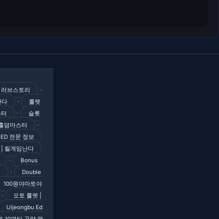
·
ch | 러브스토리
·
난다
룰렛
·
스터
슬롯
·
 - 홀덤마스터
ED 전문 정보
 | 릴게임난다
·
Bonus
·
드
Double
100원야마토야
·
오토 룰렛 |
Uijeongbu Ed
 10연타 공략 완