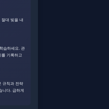
, 절대 빚을 내
습하세요. ​​관
이를 기록하고
본 규칙과 전략
습니다. 급하게