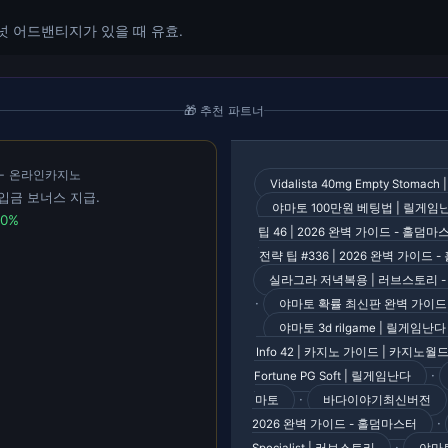
넛 어드밴티지가 있을 때 유효.
🎁 추천 파트너
- 온라인카지노
Vidalista 40mg Empty Stoma
입금 보너스 지급.
야마토 100만원 베팅법 | 릴게임
00%
팁 46 | 2026 완벽 가이드 - 홀덤마
전략 팁 #336 | 2026 완벽 가이드
실라그라 저녁복용 | 러브스토리 - 
·
야마토 확률 최신판 완벽 가이드
야마토 3d rilgame | 릴게임난다
Info 42 | 카지노 가이드 | 카지노월
·
Fortune PG Soft | 릴게임난다
·
마토
바다이야기최신버전
·
2026 완벽 가이드 - 홀덤마스터
·
Specialist | 러브스토리
야마토