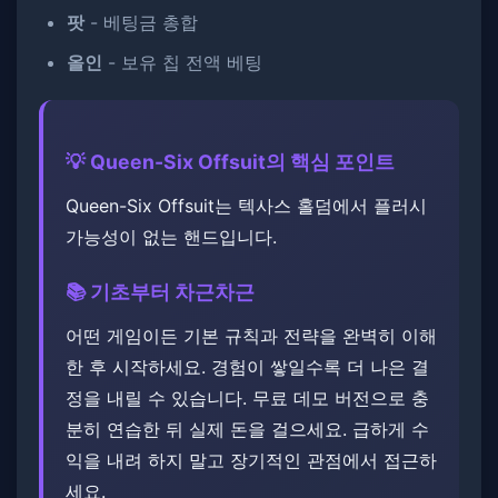
팟
- 베팅금 총합
올인
- 보유 칩 전액 베팅
💡 Queen-Six Offsuit의 핵심 포인트
Queen-Six Offsuit는 텍사스 홀덤에서 플러시
가능성이 없는 핸드입니다.
📚 기초부터 차근차근
어떤 게임이든 기본 규칙과 전략을 완벽히 이해
한 후 시작하세요. ​경험이 쌓일수록 더 나은 결
정을 내릴 수 있습니다. ​​무료 데모 버전으로 충
분히 연습한 뒤 실제 돈을 걸으세요. 급하게 수
익을 내려 하지 말고 장기적인 관점에서 접근하
세요.