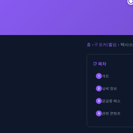

홈
›
🃏 포커/홀덤
› 텍사스
📑 목차
개요
1
상세 정보
2
궁금증 해소
3
관련 콘텐츠
4