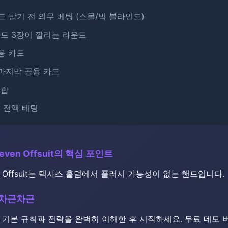
드 받기 전 의무 베팅 (스몰/빅 블라인드)
카드 3장이 깔리는 라운드
용 카드
 마지막 공용 카드
총합
칩 전액 베팅
Seven Offsuit의 핵심 포인트
en Offsuit는 텍사스 홀덤에서 플러시 가능성이 없는 핸드입니다.
 차근차근
기본 규칙과 전략을 완벽히 이해한 후 시작하세요. ​​무료 데모