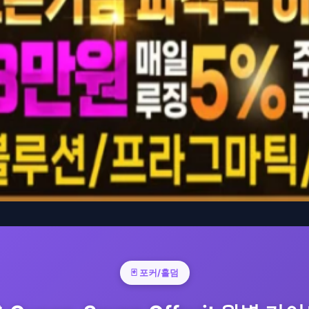
🃏 포커/홀덤