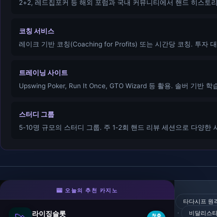
2+2, 레드칩포커 등 해외 포럼과 국내 커뮤니티에서 핸드 히스토리
코칭 서비스
레이크 기반 코칭(Coaching for Profits) 또는 시간당 코칭. 
트레이닝 사이트
Upswing Poker, Run It Once, GTO Wizard 등 활용. 솔버
스터디 그룹
5-10명 규모의 스터디 그룹. 주 1-2회 핸드 리뷰 세션으로 다양한
🎰 오늘의 추천 카지노
다인카지노
- 온라인카지노
타다시프 원격
신규가입 후 첫입금 보너스 지급.
·
라이징슬롯
비달리스타
첫충