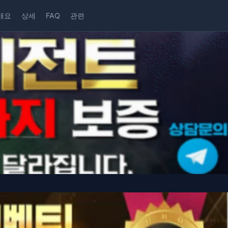
개요
상세
FAQ
관련