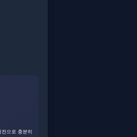
 버전으로 충분히