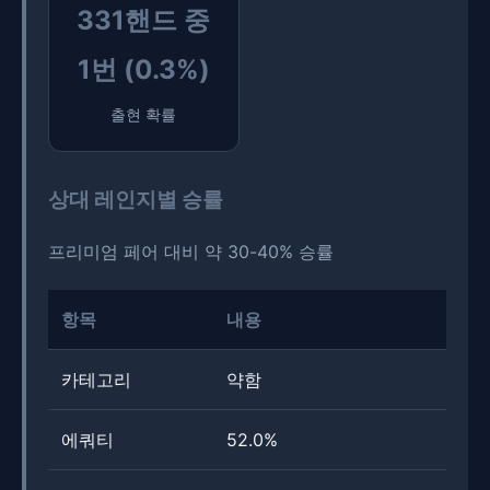
331핸드 중
1번 (0.3%)
출현 확률
상대 레인지별 승률
프리미엄 페어 대비 약 30-40% 승률
항목
내용
카테고리
약함
에쿼티
52.0%