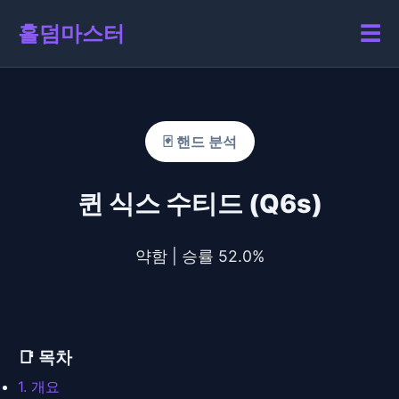
홀덤마스터
☰
🃏 핸드 분석
퀸 식스 수티드 (Q6s)
약함 | 승률 52.0%
📑 목차
1. ​​개요