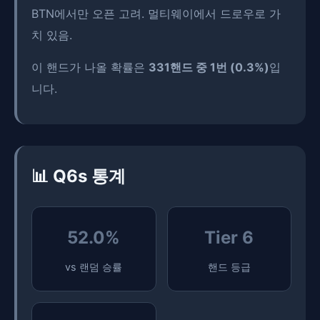
BTN에서만 오픈 고려. ​멀티웨이에서 드로우로 가
치 있음.
이 핸드가 나올 확률은
331핸드 중 1번 (0.3%)
입
니다.
📊 Q6s 통계
52.0%
Tier 6
vs 랜덤 승률
핸드 등급