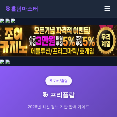
☰
🎯
홀덤마스터
🃏 포커/홀덤
🎯 프리플랍
2026년 최신 정보 기반 완벽 가이드