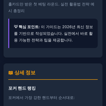
홀카드만 받은 첫 베팅 라운드. 실전 활용법 전략 예
시 총정리
💡 핵심 포인트:
이 가이드는 2026년 최신 정보
를 기반으로 작성되었습니다. 실전에서 바로 활
용 가능한 전략과 팁을 제공합니다.
📖 상세 정보
포커 핸드 랭킹
포커에서 가장 강한 핸드부터 순서대로: