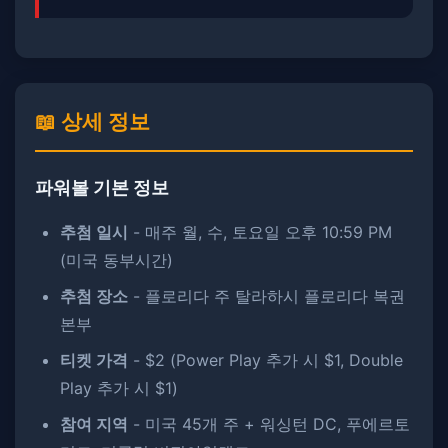
📖 상세 정보
파워볼 기본 정보
추첨 일시
- 매주 월, 수, 토요일 오후 10:59 PM
(미국 동부시간)
추첨 장소
- 플로리다 주 탈라하시 플로리다 복권
본부
티켓 가격
- $2 (Power Play 추가 시 $1, Double
Play 추가 시 $1)
참여 지역
- 미국 45개 주 + 워싱턴 DC, 푸에르토