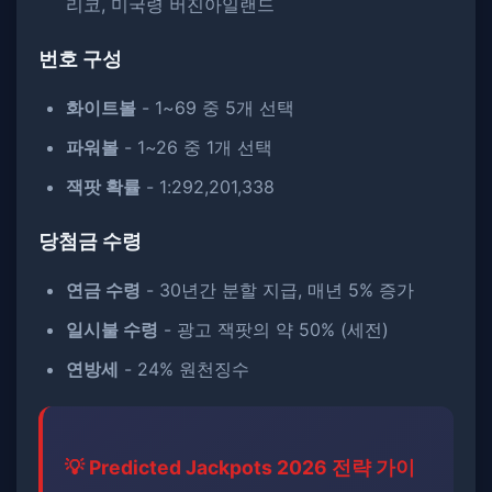
리코, 미국령 버진아일랜드
번호 구성
화이트볼
- 1~69 중 5개 선택
파워볼
- 1~26 중 1개 선택
잭팟 확률
- 1:292,201,338
당첨금 수령
연금 수령
- 30년간 분할 지급, 매년 5% 증가
일시불 수령
- 광고 잭팟의 약 50% (세전)
연방세
- 24% 원천징수
💡 Predicted Jackpots 2026 전략 가이