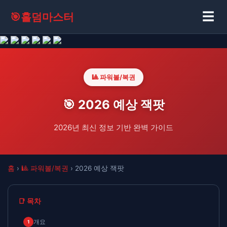
☰
🎯
홀덤마스터
🎱 파워볼/복권
🎯 2026 예상 잭팟
2026년 최신 정보 기반 완벽 가이드
홈
›
🎱 파워볼/복권
› 2026 예상 잭팟
📑 목차
개요
1