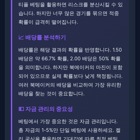
티플 베팅을 활용하면 리스크를 분산시킬 수 있
습니다. ​​하지만 너무 많은 경기를 묶으면 적중
확률이 급격히 떨어집니다.
📈 배당률 분석하기
배당률은 해당 결과의 확률을 반영합니다. ​1.50
배당은 약 66.7% 확률, 2.00 배당은 50% 확률
을 의미합니다. ​​하지만 북메이커의 마진이 포함
되어 있으므로 실제 확률보다 낮게 책정됩니다.
​여러 북메이커의 배당을 비교하여 가장 유리한
배당을 찾는 것이 중요합니다.
💵 자금 관리의 중요성
베팅에서 가장 중요한 것은 자금 관리입니다. ​​
총 자금의 1-5%만 단일 베팅에 사용하세요. ​​켈
리 공식을 활용하면 기대값에 따른 최적 베팅