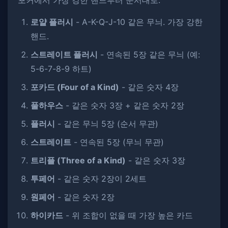
포커에서 가장 강한 핸드부터 순서대로:
로얄 플러시
- A-K-Q-J-10 같은 무늬. 가장 강한
핸드.
스트레이트 플러시
- 연속된 5장 같은 무늬 (예:
5-6-7-8-9 하트)
포카드 (Four of a Kind)
- 같은 숫자 4장
풀하우스
- 같은 숫자 3장 + 같은 숫자 2장
플러시
- 같은 무늬 5장 (순서 무관)
스트레이트
- 연속된 5장 (무늬 무관)
트리플 (Three of a Kind)
- 같은 숫자 3장
투페어
- 같은 숫자 2장이 2세트
원페어
- 같은 숫자 2장
하이카드
- 위 조합이 없을 때 가장 높은 카드