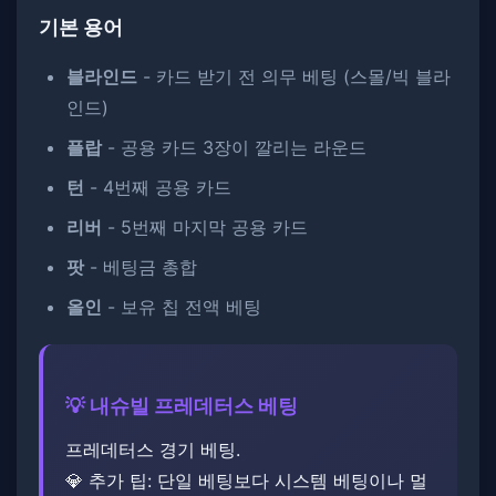
기본 용어
블라인드
- 카드 받기 전 의무 베팅 (스몰/빅 블라
인드)
플랍
- 공용 카드 3장이 깔리는 라운드
턴
- 4번째 공용 카드
리버
- 5번째 마지막 공용 카드
팟
- 베팅금 총합
올인
- 보유 칩 전액 베팅
💡 내슈빌 프레데터스 베팅
프레데터스 경기 베팅.
💎 추가 팁: 단일 베팅보다 시스템 베팅이나 멀