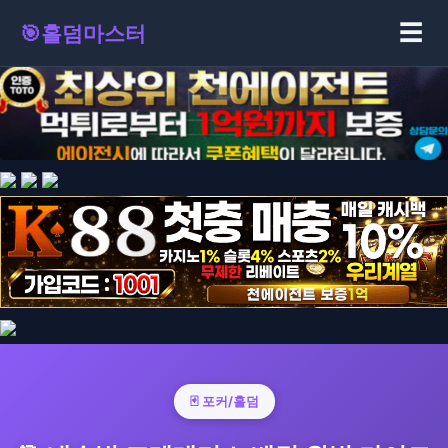
☰
🎯
홀덤마스터
🃏 포커/홀덤