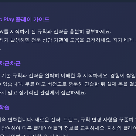
tic Play 플레이 가이드
c Play를 시작하기 전 규칙과 전략을 충분히 공부하세요.
 문제가 발생하면 전문 상담 기관에 도움을 요청하세요. ​자기 배
.
 차근차근
 기본 규칙과 전략을 완벽히 이해한 후 시작하세요. 경험이 쌓일
 있습니다. 무료 데모 버전으로 충분히 연습한 뒤 실제 돈을 걸으
하지 말고 장기적인 관점에서 접근하세요.
 학습
속 변화합니다. ​새로운 전략, 트렌드, 규칙 변경 사항을 꾸준히 
 참여하여 다른 플레이어들과 정보를 교환하세요. ​​자신의 플레