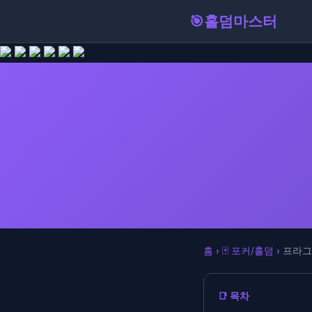
🎯
홀덤마스터
홈
›
🃏 포커/홀덤
› 프라
📑 목차