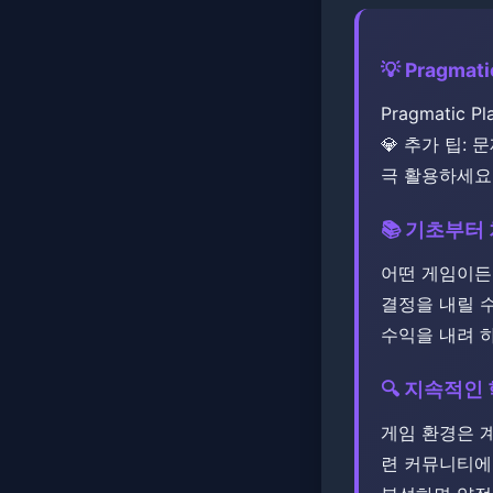
💡 Pragma
Pragmati
💎 추가 팁:
극 활용하세요
📚 기초부터
어떤 게임이든
결정을 내릴 수
수익을 내려 
🔍 지속적인
게임 환경은 계
련 커뮤니티에