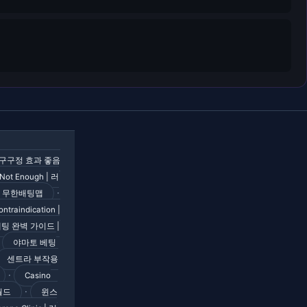
구구정 효과 좋음
 Not Enough | 러
·
 - 무한배팅맵
ntraindication |
팅 완벽 가이드 |
·
야마토 베팅
센트라 부작용
·
Casino
·
월드
윈스