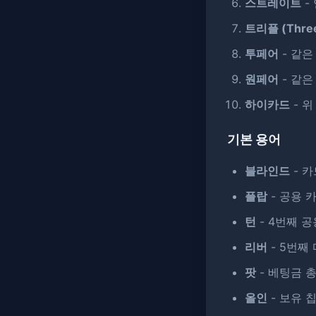
스트레이트
-
트리플 (Three 
투페어
- 같은
원페어
- 같은
하이카드
- 위
기본 용어
블라인드
- 카
플랍
- 공용 
턴
- 4번째 공
리버
- 5번째
팟
- 베팅금 
올인
- 보유 