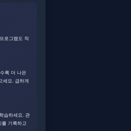
제 프로그램도 적
수록 더 나은
세요. ​급하게
학습하세요. ​관
이를 기록하고