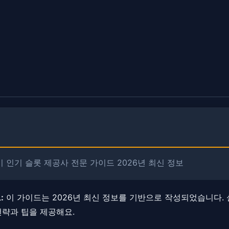
 인기 슬롯 제공사 전문 가이드 2026년 최신 정보
:
이 가이드는 2026년 최신 정보를 기반으로 작성되었습니다.
전략과 팁을 제공해요.