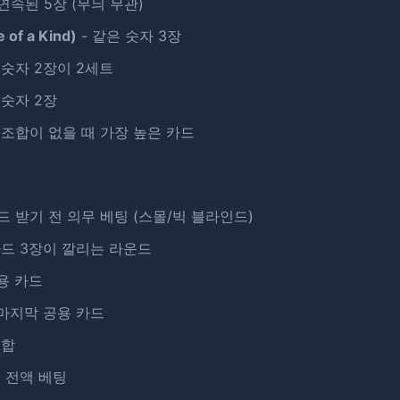
 연속된 5장 (무늬 무관)
of a Kind)
- 같은 숫자 3장
 숫자 2장이 2세트
 숫자 2장
 조합이 없을 때 가장 높은 카드
드 받기 전 의무 베팅 (스몰/빅 블라인드)
카드 3장이 깔리는 라운드
용 카드
 마지막 공용 카드
총합
칩 전액 베팅