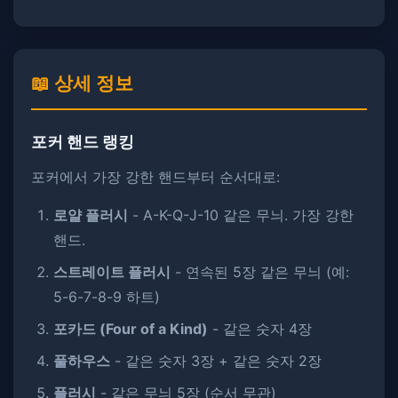
📖 상세 정보
포커 핸드 랭킹
포커에서 가장 강한 핸드부터 순서대로:
로얄 플러시
- A-K-Q-J-10 같은 무늬. ​가장 강한
핸드.
스트레이트 플러시
- 연속된 5장 같은 무늬 (예:
5-6-7-8-9 하트)
포카드 (Four of a Kind)
- 같은 숫자 4장
풀하우스
- 같은 숫자 3장 + 같은 숫자 2장
플러시
- 같은 무늬 5장 (순서 무관)