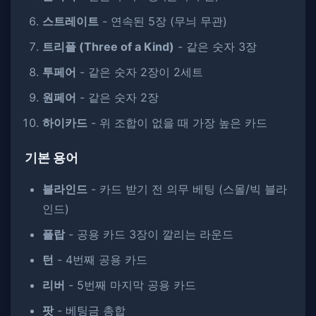
스트레이트
- 연속된 5장 (무늬 무관)
트리플 (Three of a Kind)
- 같은 숫자 3장
투페어
- 같은 숫자 2장이 2세트
원페어
- 같은 숫자 2장
하이카드
- 위 조합이 없을 때 가장 높은 카드
기본 용어
블라인드
- 카드 받기 전 의무 베팅 (스몰/빅 블라
인드)
플랍
- 공용 카드 3장이 깔리는 라운드
턴
- 4번째 공용 카드
리버
- 5번째 마지막 공용 카드
팟
- 베팅금 총합