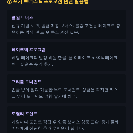
💰 포커 보너스 & 프로모션 완전 활용법
웰컴 보너스
신규 가입 시 첫 입금 매칭 보너스. 롤링 조건을 레이크로 충
족하는 방식. 핸드 수 목표 계산 필수.
레이크백 프로그램
베팅 레이크의 일정 비율 환급. 월 0 레이크 × 30% 레이크
백 = 0 순수 수익 추가.
프리롤 토너먼트
입금 없이 참여 가능한 무료 토너먼트. 상금은 작지만 리스
크 없이 토너먼트 경험 쌓기에 최적.
로열티 포인트
게임마다 포인트 적립 후 현금·보너스·상품 교환. 장기 플레
이어에게 상당한 추가 수익원이 됩니다.