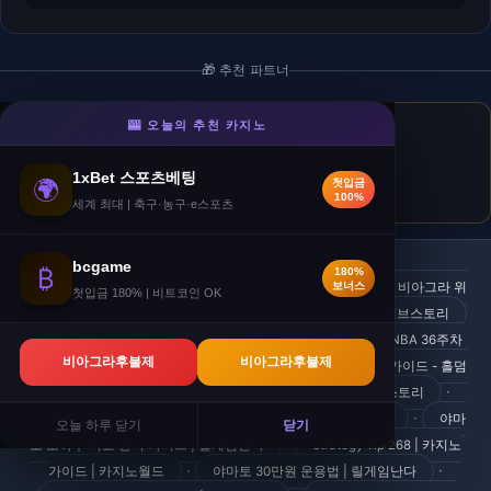
🎁 추천 파트너
🎰 오늘의 추천 카지노
라이징슬롯
- 슬롯
첫충 50% · 매충 20% · 재충전 10% 추가 보너스.
1xBet 스포츠베팅
🌍
첫입금
🎁 첫충전 50%
100%
세계 최대 | 축구·농구·e스포츠
bcgame
₿
180%
·
Jungle Games 슬롯 | 2026 완벽 가이드 - 홀덤마스터
보너스
비아그라 위
첫입금 180% | 비트코인 OK
·
험 요소 - 비아센터
Fildena vs Vidalista Comparison | 러브스토리
·
· ·
Draisaitl - 베팅 가이드 2026 #CF8 - 무한배팅맵
NBA 36주차
비아그라후불제
비아그라후불제
#68F - 무한배팅맵
트루 카운트 완벽 가이드 | 2026 완벽 가이드 - 홀덤
·
·
마스터
💜 성욕감퇴(리비도 저하) 완벽 가이드 | 러브스토리
·
Bundesliga 2025 26 - 베팅 가이드 2026 #7E5 - 무한배팅맵
야마
오늘 하루 닫기
닫기
·
토 노하우 비교 완벽 가이드 | 릴게임난다
Strategy Tip 268 | 카지노
·
·
가이드 | 카지노월드
야마토 30만원 운용법 | 릴게임난다