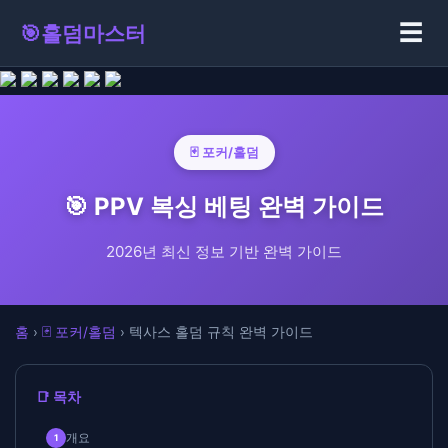
☰
🎯
홀덤마스터
🃏 포커/홀덤
🎯 PPV 복싱 베팅 완벽 가이드
2026년 최신 정보 기반 완벽 가이드
홈
›
🃏 포커/홀덤
› 텍사스 홀덤 규칙 완벽 가이드
📑 목차
개요
1