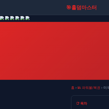
🎯
홀덤마스터
홈
›
🎱 파워볼/복권
› 미
📑 목차