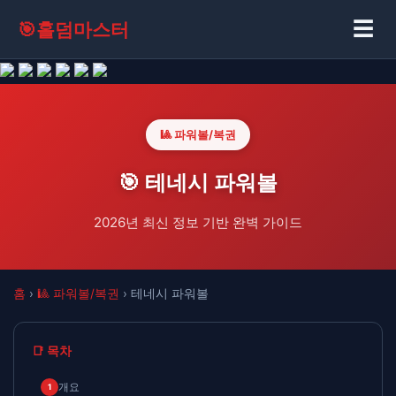
☰
🎯
홀덤마스터
🎱 파워볼/복권
🎯 테네시 파워볼
2026년 최신 정보 기반 완벽 가이드
홈
›
🎱 파워볼/복권
› 테네시 파워볼
📑 목차
개요
1