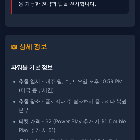
용 가능한 전략과 팁을 선사합니다.
📖 상세 정보
파워볼 기본 정보
추첨 일시
- 매주 월, 수, 토요일 오후 10:59 PM
(미국 동부시간)
추첨 장소
- 플로리다 주 탈라하시 플로리다 복권
본부
티켓 가격
- $2 (Power Play 추가 시 $1, Double
Play 추가 시 $1)