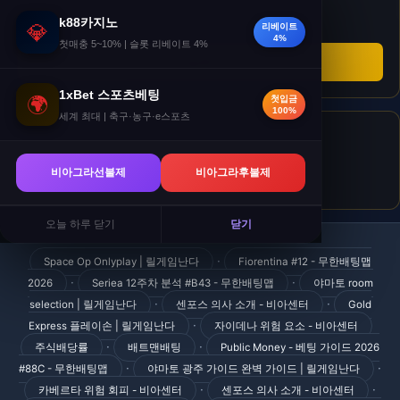
세계 최대 스포츠베팅! 축구,농구,e스포츠. 업계 최고 배당.
k88카지노
💎
리베이트
🎁 첫입금100%(최대€130)
4%
첫매충 5~10% | 슬롯 리베이트 4%
가입하기
1xBet 스포츠베팅
🌍
첫입금
100%
세계 최대 | 축구·농구·e스포츠
비바카지노
- 온라인카지노
신규가입 후 첫입금 보너스 지급.
비아그라선불제
비아그라후불제
🎁 롤링조건 500%
오늘 하루 닫기
닫기
·
Space Op Onlyplay | 릴게임난다
Fiorentina #12 - 무한배팅맵
·
·
2026
Seriea 12주차 분석 #B43 - 무한배팅맵
야마토 room
·
·
selection | 릴게임난다
센포스 의사 소개 - 비아센터
Gold
·
Express 플레이손 | 릴게임난다
자이데나 위험 요소 - 비아센터
·
·
주식배당률
배트맨배팅
Public Money - 베팅 가이드 2026
·
·
#88C - 무한배팅맵
야마토 광주 가이드 완벽 가이드 | 릴게임난다
·
·
카베르타 위험 회피 - 비아센터
센포스 의사 소개 - 비아센터