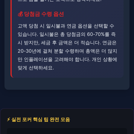
💰 당첨금 수령 옵션
고액 당첨 시 일시불과 연금 옵션을 선택할 수
있습니다. 일시불은 총 당첨금의 60-70%를 즉
시 받지만, 세금 후 금액은 더 적습니다. 연금은
20-30년에 걸쳐 분할 수령하며 총액은 더 많지
만 인플레이션을 고려해야 합니다. 개인 상황에
맞게 선택하세요.
⚡ 실전 포커 핵심 팁 완전 모음