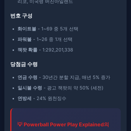
리코, 미국령 버진아일랜드
번호 구성
화이트볼
- 1~69 중 5개 선택
파워볼
- 1~26 중 1개 선택
잭팟 확률
- 1:292,201,338
당첨금 수령
연금 수령
- 30년간 분할 지급, 매년 5% 증가
일시불 수령
- 광고 잭팟의 약 50% (세전)
연방세
- 24% 원천징수
💡 Powerball Power Play Explained의