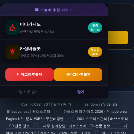
🎰 오늘의 추천 카지노
1xBet
- 스포츠베팅
세계 최대 스포츠베팅! 축구,농구,e스포츠. 업계 최고 배당.
비바카지노
🎪
첫충
🎁 첫입금100%(최대€130)
보너스
신규가입 첫입금 보너스
가입하기
카심바슬롯
🌟
첫입금
20%
첫입금 20% | 매일첫입금 20%
비바카지노
- 온라인카지노
신규가입 후 첫입금 보너스 지급.
비아그라후불제
비아그라후불제
🎁 롤링조건 500%
오늘 하루 닫기
닫기
·
Cosmic Cash EGT | 릴게임난다
Sendom vs Vidalista
·
Effectiveness | 러브스토리
이글스 베팅 가이드 2026 - Philadelphia
·
Eagles NFL 분석 #0B6 - 무한배팅맵
20대 스트레스관리 | 러브스토리
·
·
- ED 전문 정보
제주 심리상담 | 러브스토리 - ED 전문 정보
카
베르타 vs 시알리스 | 러브스토리 2026 - 전문 ED 정보
헤라그라 임상시