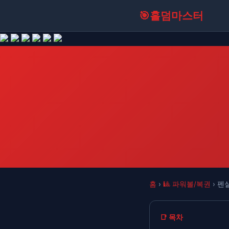
🎯
홀덤마스터
홈
›
🎱 파워볼/복권
› 펜
📑 목차