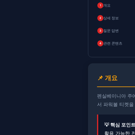
개요
1
상세 정보
2
질문 답변
3
관련 콘텐츠
4
📌 개요
펜실베이니아 주에
서 파워볼 티켓을
💡 핵심 포인트
활용 가능한 