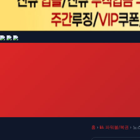
홈
›
🎱 파워볼/복권
› 노