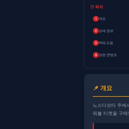
📑 목차
개요
1
상세 정보
2
FAQ 모음
3
관련 콘텐츠
4
📌 개요
노스다코타 주에서
워볼 티켓을 구매