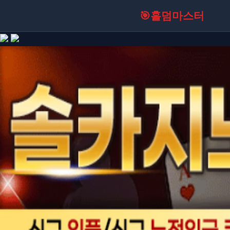
🎯
홀덤마스터