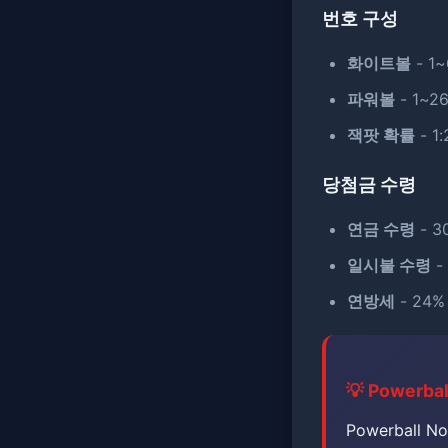
번호 구성
화이트볼
- 1
파워볼
- 1~2
잭팟 확률
- 1:
당첨금 수령
연금 수령
- 
일시불 수령
-
연방세
- 24
💡 Powerb
Powerball