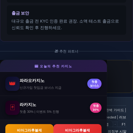
출금 보안
대규모 출금 전 KYC 인증 완료 권장. 소액 테스트 출금으로
신뢰도 확인 후 진행하세요.
🎁 추천 파트너
🎰 오늘의 추천 카지노
라이징슬롯
- 슬롯
첫충 50% · 매충 20% · 재충전 10% 추가 보너스.
파라오카지노
👑
첫충
🎁 첫충전 50%
보너스
신규가입 첫입금 보너스 지급
라카지노
🃏
첫충
·
슈퍼피포스 전문의 의견 | 러브스토리 2026
AF 지수 완벽 가이드 |
30%
첫충 30% | 이벤트 5% 진행
·
2026 완벽 가이드 - 홀덤마스터
Viagra vs Fildena As Needed | 러브
·
·
스토리
Seasonal - 베팅 가이드 2026 #06C - 무한배팅맵
F1
비아그라후불제
비아그라후불제
포디움 베팅 완벽 가이드 | 2026 완벽 가이드 - 홀덤마스터
의정부 시알