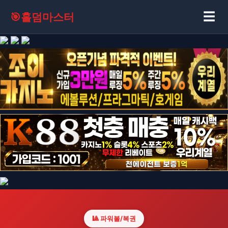
☰
🎯
홀덤마스터
🎱 파워볼/복권