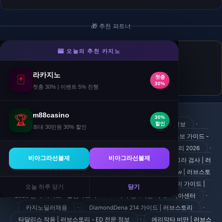
🎁 추천 파트너
🎰 오늘의 추천 카지노
카심바슬롯
- 슬롯
첫입금 20% · 매일첫입금 +5% · 10년 무사고.
라카지노
🃏
첫충
🎁 첫입금 20%
30%
첫충 30% | 이벤트 5% 진행
m88casino
🏆
30%
·
시나그라 최적 복용 시간 | 러브스토리 2026 - 전문 ED 정보
할인
최대 30만원 30% 할인
·
Juventus stadium 가이드 #4 - 무한배팅맵
팔팔정 초보 가이드 -
·
·
비아센터
비아그라 최저가 - 최저가 구매 방법 | 러브스토리 2026
비아그라선불제
비아그라선불제
Game Of Thrones 마이크로게이밍 | 릴게임난다
하드그라 검사 | 러
·
브스토리 - ED 전문 정보
Diabetes 환자 Sildenafil Review | 러브스토
·
·
리
70 Year Old Viagra | 러브스토리
Q7s 플레이 가이드 |
오늘 하루 닫기
닫기
·
·
2026 완벽 가이드 - 홀덤마스터
구구정 4시간 지속 - 비아센터
·
·
카지노딜러채용
DiamondDena 214 가이드 | 러브스토리
·
타달리스 작용 | 러브스토리 - ED 전문 정보
에리악타 비만 | 러브스