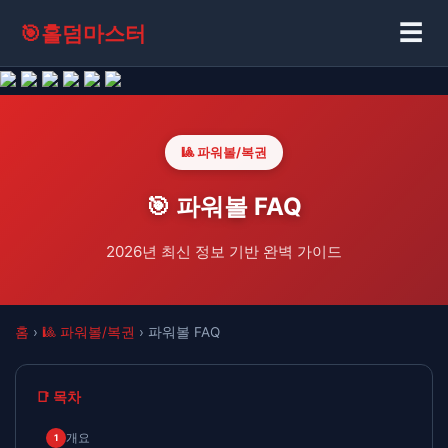
☰
🎯
홀덤마스터
🎱 파워볼/복권
🎯 파워볼 FAQ
2026년 최신 정보 기반 완벽 가이드
홈
›
🎱 파워볼/복권
› 파워볼 FAQ
📑 목차
개요
1