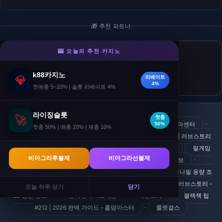
🎁 추천 파트너
🎰 오늘의 추천 카지노
라이징슬롯
- 슬롯
첫충 50% · 매충 20% · 재충전 10% 추가 보너스.
k88카지노
💎
리베이트
🎁 첫충전 50%
4%
첫매충 5~10% | 슬롯 리베이트 4%
라이징슬롯
🚀
첫충
·
·
바데나필 10mg 음주 - 비아센터
센돔 가격 인하 - 비아센터
50%
첫충 50% | 매충 20% | 재충 10%
·
Metz #19 - 무한배팅맵 2026
섬유근육통과 발기부전 | 러브스토리
·
2026
블랙잭 팁 #205 | 2026 완벽 가이드 - 홀덤마스터
릴게임
비아그라후불제
비아그라선불제
·
·
프로그램
필그라 간질환 | 러브스토리 - ED 전문 정보
·
Hypertension 환자 Zydena Review | 러브스토리
실데나필 용량 조
·
·
절 - 비아센터
레진코믹스
타달리스 속효vs지속 | 러브스토리 -
오늘 하루 닫기
닫기
·
·
·
ED 전문 정보
온라인야마토게임
세븐포카
블랙잭 팁
·
#212 | 2026 완벽 가이드 - 홀덤마스터
룰렛걸스