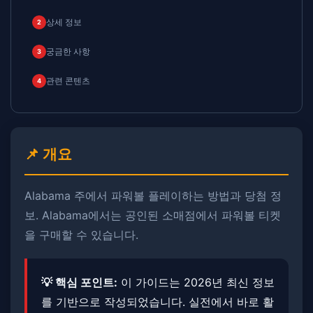
상세 정보
2
궁금한 사항
3
관련 콘텐츠
4
📌 개요
Alabama 주에서 파워볼 플레이하는 방법과 당첨 정
보. ​​Alabama에서는 공인된 소매점에서 파워볼 티켓
을 구매할 수 있습니다.
💡 핵심 포인트:
이 가이드는 2026년 최신 정보
를 기반으로 작성되었습니다. 실전에서 바로 활