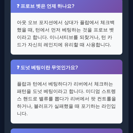
❓ 프로브 벳은 언제 하나요?
아웃 오브 포지션에서 상대가 플랍에서 체크백
했을 때, 턴에서 먼저 베팅하는 것을 프로브 벳
이라고 합니다. 이니셔티브를 되찾거나, 턴 카
드가 자신의 레인지에 유리할 때 사용합니다.
❓ 도넛 베팅이란 무엇인가요?
플랍과 턴에서 베팅하다가 리버에서 체크하는
패턴을 도넛 베팅이라고 합니다. 미디엄 스트렝
스 핸드로 밸류를 뽑다가 리버에서 팟 컨트롤을
하거나, 블러프가 실패했을 때 포기하는 라인입
니다.