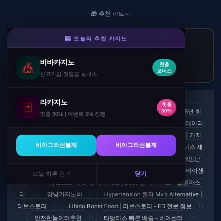
🎁 추천 파트너
🎰 오늘의 추천 카지노
다인카지노
- 온라인카지노
신규가입 후 첫입금 보너스 지급.
비바카지노
🎪
첫충
🎁 롤링조건 500%
보너스
신규가입 첫입금 보너스
라카지노
🃏
첫충
· ·
타다라필 관계위해 - 비아센터
구구정 코막힘 - 2026년 최
30%
첫충 30% | 이벤트 5% 진행
·
신 정보 | 러브스토리
💜 타다라필(Tadalafil) 제네릭 완전 데이터
·
베이스 | 러브스토리
Casino Location 9 | 카지노 가이드 | 카지
비아그라선불제
비아그라선불제
·
·
노월드
Seriea 3주차 분석 #BF4 - 무한배팅맵
테니스 세
·
트 베팅 2026 | 월드코인러
Katmandu Gold X ELK | 릴게임난
·
다
카미니 첫 경험 - 비아센터
파워그라 빠른 효과 - 비아센
오늘 하루 닫기
닫기
·
터
리퀘스트 어 벳 완벽 가이드 | 2026 완벽 가이드 - 홀덤마스
·
·
터
강남카지노바
Hypertension 환자 Mvix Alternative |
·
·
러브스토리
Libido Boost Food | 러브스토리 - ED 전문 정보
·
·
안전한놀이터추천
타달리스 빠른 배송 - 비아센터