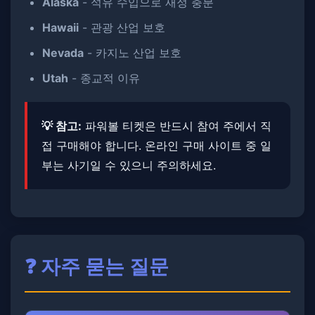
Alaska
- 석유 수입으로 재정 충분
Hawaii
- 관광 산업 보호
Nevada
- 카지노 산업 보호
Utah
- 종교적 이유
💡 참고:
파워볼 티켓은 반드시 참여 주에서 직
접 구매해야 합니다. ​​온라인 구매 사이트 중 일
부는 사기일 수 있으니 주의하세요.
❓ 자주 묻는 질문