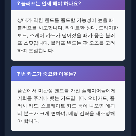
❓ 블러프는 언제 해야 하나요?
상대가 약한 핸드를 폴드할 가능성이 높을 때
블러프를 시도합니다. 타이트한 상대, 드라이한
보드, 스케어 카드가 떨어졌을 때가 좋은 블러
프 스팟입니다. 블러프 빈도는 팟 오즈를 고려
하여 조절합니다.
❓ 번 카드가 중요한 이유는?
플랍에서 미완성 핸드를 가진 플레이어들에게
기회를 주거나 뺏는 카드입니다. 오버카드, 플
러시 카드, 스트레이트 카드 등이 나오면 에퀴
티 분포가 크게 변하며, 베팅 전략을 재조정해
야 합니다.