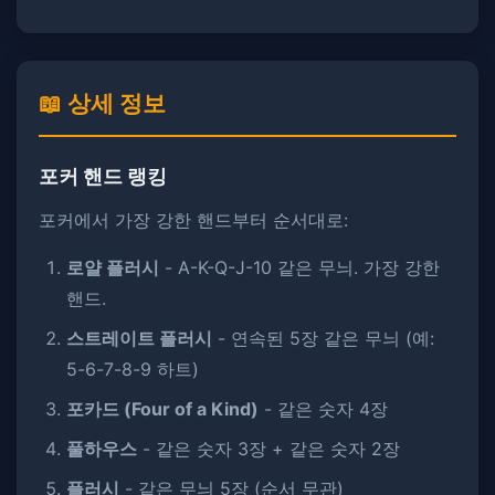
📖 상세 정보
포커 핸드 랭킹
포커에서 가장 강한 핸드부터 순서대로:
로얄 플러시
- A-K-Q-J-10 같은 무늬. ​​가장 강한
핸드.
스트레이트 플러시
- 연속된 5장 같은 무늬 (예:
5-6-7-8-9 하트)
포카드 (Four of a Kind)
- 같은 숫자 4장
풀하우스
- 같은 숫자 3장 + 같은 숫자 2장
플러시
- 같은 무늬 5장 (순서 무관)