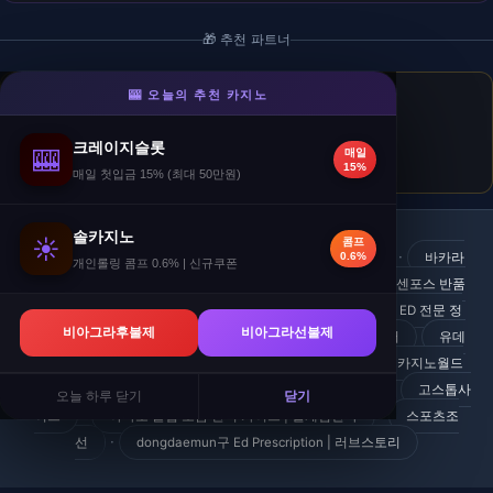
🎁 추천 파트너
🎰 오늘의 추천 카지노
조이카지노
- 우리계열
룰렛/슬롯/스포츠 상시 이벤트 진행.
크레이지슬롯
🎰
매일
🎁 상시 이벤트
15%
매일 첫입금 15% (최대 50만원)
솔카지노
☀️
콤프
· ·
큐데나필 소개 - 권장 및 선택 가이드 | 러브스토리 2026
0.6%
바카라
개인롤링 콤프 0.6% | 신규쿠폰
· ·
팁 #120 완벽 가이드 | 2026 완벽 가이드 - 홀덤마스터
센포스 반품
·
정책 안내 - 비아센터
필라그라 오래효과 | 러브스토리 - ED 전문 정
비아그라후불제
비아그라선불제
·
보
하이롤러 지침서 2026 | VIP 혜택 극대화 | 월드코인러
유데
·
나필 전문의 | 러브스토리 - ED 전문 정보
스탑 윈 전략 | 카지노월드
·
·
2026
How To Take 시알리스 Correctly | 러브스토리
고스톱사
오늘 하루 닫기
닫기
·
·
이트
야마토 꿀팁 모음 완벽 가이드 | 릴게임난다
스포츠조
·
선
dongdaemun구 Ed Prescription | 러브스토리