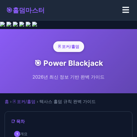
☰
🎯
홀덤마스터
🃏 포커/홀덤
🎯 Power Blackjack
2026년 최신 정보 기반 완벽 가이드
홈
›
🃏 포커/홀덤
› 텍사스 홀덤 규칙 완벽 가이드
📑 목차
개요
1