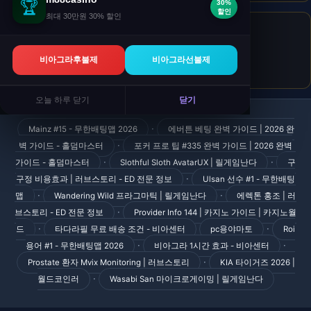
🏆
30%
할인
최대 30만원 30% 할인
비바카지노
- 온라인카지노
신규가입 후 첫입금 보너스 지급.
비아그라후불제
비아그라선불제
🎁 롤링조건 500%
오늘 하루 닫기
닫기
·
Mainz #15 - 무한배팅맵 2026
에버튼 베팅 완벽 가이드 | 2026 완
·
벽 가이드 - 홀덤마스터
포커 프로 팁 #335 완벽 가이드 | 2026 완벽
·
·
가이드 - 홀덤마스터
Slothful Sloth AvatarUX | 릴게임난다
구
·
구정 비용효과 | 러브스토리 - ED 전문 정보
Ulsan 선수 #1 - 무한배팅
·
·
맵
Wandering Wild 프라그마틱 | 릴게임난다
에렉톤 홍조 | 러
·
브스토리 - ED 전문 정보
Provider Info 144 | 카지노 가이드 | 카지노월
·
·
드
타다라필 무료 배송 조건 - 비아센터
pc용야마토
Roi
·
·
용어 #1 - 무한배팅맵 2026
비아그라 1시간 효과 - 비아센터
·
Prostate 환자 Mvix Monitoring | 러브스토리
KIA 타이거즈 2026 |
·
월드코인러
Wasabi San 마이크로게이밍 | 릴게임난다