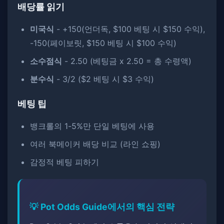
배당률 읽기
미국식
- +150(언더독, $100 베팅 시 $150 수익),
-150(페이보릿, $150 베팅 시 $100 수익)
소수점식
- 2.50 (베팅금 x 2.50 = 총 수령액)
분수식
- 3/2 ($2 베팅 시 $3 수익)
베팅 팁
뱅크롤의 1-5%만 단일 베팅에 사용
여러 북메이커 배당 비교 (라인 쇼핑)
감정적 베팅 피하기
💡 Pot Odds Guide에서의 핵심 전략