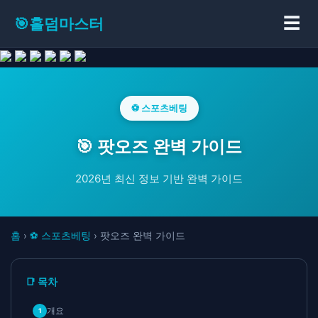
☰
🎯
홀덤마스터
⚽ 스포츠베팅
🎯 팟오즈 완벽 가이드
2026년 최신 정보 기반 완벽 가이드
홈
›
⚽ 스포츠베팅
› 팟오즈 완벽 가이드
📑 목차
개요
1