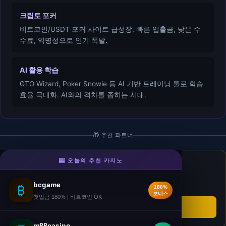
크립토 포커
비트코인/USDT 포커 사이트 급성장. 빠른 입출금, 낮은 수
수료, 익명성으로 인기 폭발.
AI 활용 학습
GTO Wizard, Poker Snowie 등 AI 기반 트레이닝 툴로 학습
효율 극대화. AI와의 격차를 좁히는 시대.
🎁 추천 파트너
🎰 오늘의 추천 카지노
1xBet
- 스포츠베팅
세계 최대 스포츠베팅! 축구,농구,e스포츠. 업계 최고 배당.
bcgame
₿
180%
🎁 첫입금100%(최대€130)
보너스
첫입금 180% | 비트코인 OK
가입하기
m88casino