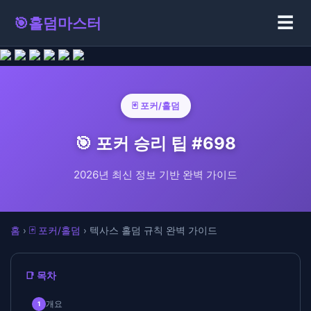
☰
🎯
홀덤마스터
🃏 포커/홀덤
🎯 포커 승리 팁 #698
2026년 최신 정보 기반 완벽 가이드
홈
›
🃏 포커/홀덤
› 텍사스 홀덤 규칙 완벽 가이드
📑 목차
개요
1