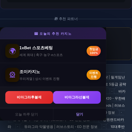
🎁 추천 파트너
🎰 오늘의 추천 카지노
라이징슬롯
- 슬롯
첫충 50% · 매충 20% · 재충전 10% 추가 보너스.
1xBet 스포츠베팅
🌍
첫입금
🎁 첫충전 50%
100%
세계 최대 | 축구·농구·e스포츠
조이카지노
🎡
이벤트
·
맨포스 효능효과 | 러브스토리 2026
Aztec Gems 전략 | 릴게임난
진행
우리계열 | 상시 이벤트 진행
·
· ·
다
Lucky Coin Bel 벨라트라 | 릴게임난다
야마토 5등급 공략
·
·
완벽 가이드 | 릴게임난다
헤라그라 향상위해 - 비아센터
바카
비아그라후불제
비아그라선불제
·
라 승리 팁 #256 | 2026 완벽 가이드 - 홀덤마스터
Lyon #20 - 무한배
·
팅맵 2026
Can I Take 비아그라 With Blood Pressure Meds | 러브스
·
토리
바데나필 vs 시알리스 | 러브스토리 2026 - 전문 ED 정보
오늘 하루 닫기
닫기
·
유데나필 부작용대처 | 러브스토리 - ED 전문 정보
강원랜드바카
·
·
라
듀라그라 약물병용 | 러브스토리 - ED 전문 정보
10대후반