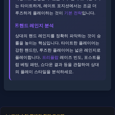
는 타이트하게, 레이트 포지션에서는 조금 더
루즈하게 플레이하는 것이
기본 전략
입니다.
🃏 핸드 레인지 분석
상대의 핸드 레인지를 정확히 파악하는 것이 승
률을 높이는 핵심입니다. ​​타이트한 플레이어는
강한 핸드만, 루즈한 플레이어는 넓은 레인지로
플레이합니다.
프리
플랍
레이즈 빈도, 포스트플
랍 베팅 패턴, 쇼다운 결과 등을 관찰하여 상대
의 플레이 스타일을 분석하세요.