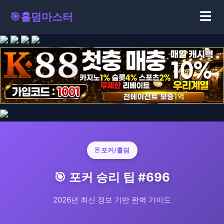
☰
🎯
홀덤마스터
🃏 포커/홀덤
🎯 포커 승리 팁 #696
2026년 최신 정보 기반 완벽 가이드