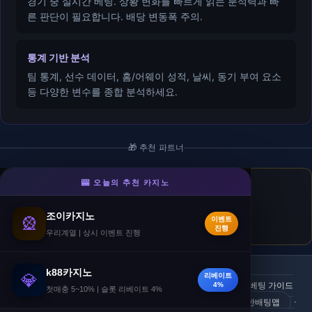
경기 중 실시간 베팅. 상황 변화를 빠르게 읽는 분석력과 빠
른 판단이 필요합니다. 배당 변동폭 주의.
통계 기반 분석
팀 통계, 선수 데이터, 홈/어웨이 성적, 날씨, 동기 부여 요소
등 다양한 변수를 종합 분석하세요.
🎁 추천 파트너
🎰 오늘의 추천 카지노
솔카지노
- 카지노/베팅
개인롤링 콤프 0.6% · 신규회원 가입쿠폰 지급.
조이카지노
🎡
이벤트
🎁 신규 가입쿠폰
진행
우리계열 | 상시 이벤트 진행
k88카지노
💎
리베이트
·
Cenforce vs Suhagra Price | 러브스토리
Month 3 - 베팅 가이드
4%
첫매충 5~10% | 슬롯 리베이트 4%
·
·
2026 #317 - 무한배팅맵
2025-26 시즌 프리뷰 #34 - 무한배팅맵