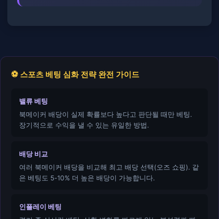
⚽ 스포츠 베팅 심화 전략 완전 가이드
밸류 베팅
북메이커 배당이 실제 확률보다 높다고 판단될 때만 베팅.
장기적으로 수익을 낼 수 있는 유일한 방법.
배당 비교
여러 북메이커 배당을 비교해 최고 배당 선택(오즈 쇼핑). 같
은 베팅도 5-10% 더 높은 배당이 가능합니다.
인플레이 베팅