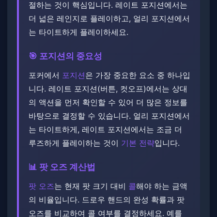
절하는 것이 핵심입니다. ​​레이트 포지션에서는
더 넓은 레인지로 플레이하고, 얼리 포지션에서
는 타이트하게 플레이하세요.
🎯 포지션의 중요성
포커에서
포지션
은 가장 중요한 요소 중 하나입
니다. ​레이트 포지션(버튼, 컷오프)에서는 상대
의 액션을 먼저 확인할 수 있어 더 많은 정보를
바탕으로 결정할 수 있습니다. ​​얼리 포지션에서
는 타이트하게, 레이트 포지션에서는 조금 더
루즈하게 플레이하는 것이
기본 전략
입니다.
📊 팟 오즈 계산법
팟 오즈
는 현재 팟 크기 대비
콜
해야 하는 금액
의 비율입니다. ​​드로우 핸드의 완성 확률과 팟
오즈를 비교하여 콜 여부를 결정하세요. ​예를