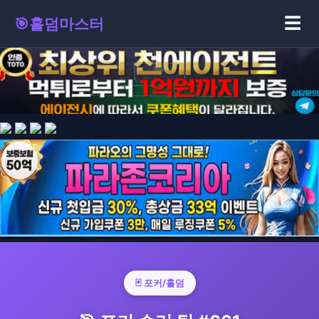
☰
🎯
홀덤마스터
🃏 포커/홀덤