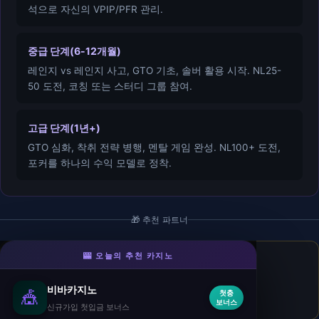
석으로 자신의 VPIP/PFR 관리.
중급 단계(6-12개월)
레인지 vs 레인지 사고, GTO 기초, 솔버 활용 시작. NL25-
50 도전, 코칭 또는 스터디 그룹 참여.
고급 단계(1년+)
GTO 심화, 착취 전략 병행, 멘탈 게임 완성. NL100+ 도전,
포커를 하나의 수익 모델로 정착.
🎁 추천 파트너
🎰 오늘의 추천 카지노
조이카지노
- 우리계열
룰렛/슬롯/스포츠 상시 이벤트 진행.
비바카지노
🎪
첫충
🎁 상시 이벤트
보너스
신규가입 첫입금 보너스