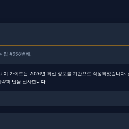
팁 #658번째.
:
이 가이드는 2026년 최신 정보를 기반으로 작성되었습니다. 
전략과 팁을 선사합니다.