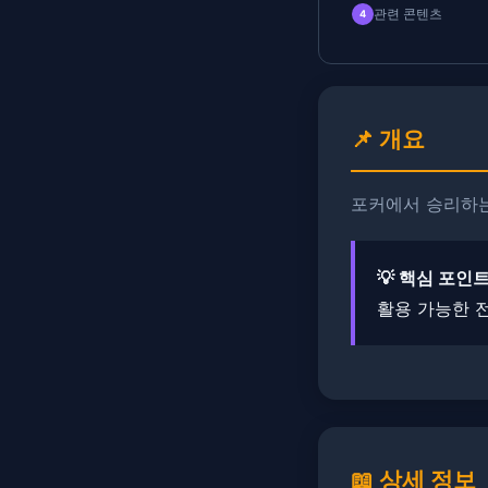
관련 콘텐츠
4
📌 개요
포커에서 승리하는 
💡 핵심 포인트
활용 가능한 
📖 상세 정보