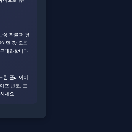
수학적으로 유리
완성 확률과 팟
0이면 팟 오즈
 극대화합니다.
이트한 플레이어
이즈 빈도, 포
하세요.