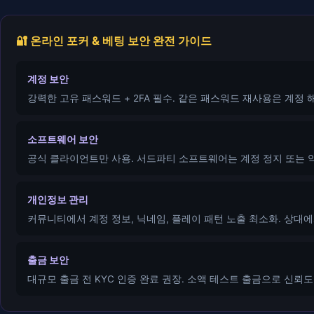
🔐 온라인 포커 & 베팅 보안 완전 가이드
계정 보안
강력한 고유 패스워드 + 2FA 필수. 같은 패스워드 재사용은 계정 
소프트웨어 보안
공식 클라이언트만 사용. 서드파티 소프트웨어는 계정 정지 또는 
개인정보 관리
커뮤니티에서 계정 정보, 닉네임, 플레이 패턴 노출 최소화. 상대
출금 보안
대규모 출금 전 KYC 인증 완료 권장. 소액 테스트 출금으로 신뢰도