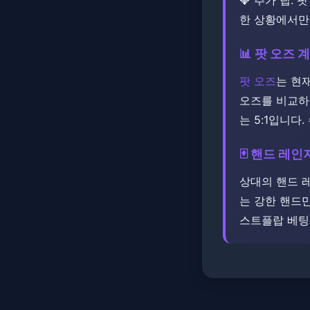
💎 추가 팁:
한 상황에서만
📊 팟 오즈 
팟 오즈
는 현
오즈를 비교하여
는 5:1입니
🃏 핸드 레인
상대의 핸드 
는 강한 핸드
스트플랍 베팅