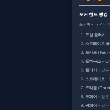
포커 핸드 랭킹
포커에서 가장 강
로얄 플러시
-
스트레이트 
포카드 (Four o
풀하우스
- 같
플러시
- 같은
스트레이트
-
트리플 (Three 
투페어
- 같은
원페어
- 같은