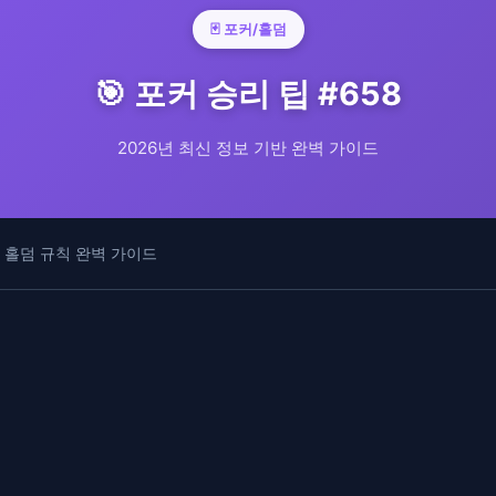
🃏 포커/홀덤
🎯 포커 승리 팁 #658
2026년 최신 정보 기반 완벽 가이드
 홀덤 규칙 완벽 가이드