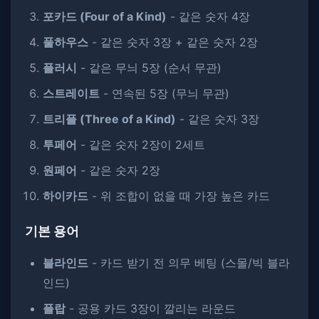
포카드 (Four of a Kind)
- 같은 숫자 4장
풀하우스
- 같은 숫자 3장 + 같은 숫자 2장
플러시
- 같은 무늬 5장 (순서 무관)
스트레이트
- 연속된 5장 (무늬 무관)
트리플 (Three of a Kind)
- 같은 숫자 3장
투페어
- 같은 숫자 2장이 2세트
원페어
- 같은 숫자 2장
하이카드
- 위 조합이 없을 때 가장 높은 카드
기본 용어
블라인드
- 카드 받기 전 의무 베팅 (스몰/빅 블라
인드)
플랍
- 공용 카드 3장이 깔리는 라운드