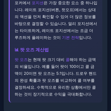
포커에서
포지션
은 가장 중요한 요소 중 하나입
니다. 레이트 포지션(버튼, 컷오프)에서는 상대
의 액션을 먼저 확인할 수 있어 더 많은 정보를
바탕으로 결정할 수 있습니다. 얼리 포지션에서
는 타이트하게, 레이트 포지션에서는 조금 더
루즈하게 플레이하는 것이
기본 전략
입니다.
📊 팟 오즈 계산법
팟 오즈
는 현재 팟 크기 대비
콜
해야 하는 금액
의 비율입니다. ​예를 들어 팟이 100이고 콜 금
액이 20이면 팟 오즈는 5:1입니다. ​​드로우 핸드
의 완성 확률과 팟 오즈를 비교하여 콜 여부를
결정하세요. ​​수학적으로 유리한 상황에서만 콜
하는 것이 장기적으로 수익을 극대화합니다.