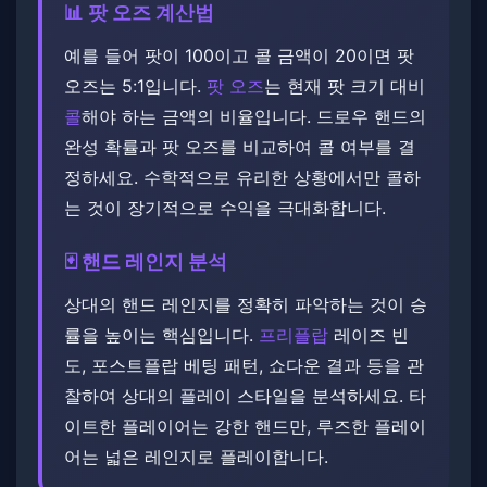
📊 팟 오즈 계산법
예를 들어 팟이 100이고 콜 금액이 20이면 팟
오즈는 5:1입니다.
팟 오즈
는 현재 팟 크기 대비
콜
해야 하는 금액의 비율입니다. 드로우 핸드의
완성 확률과 팟 오즈를 비교하여 콜 여부를 결
정하세요. 수학적으로 유리한 상황에서만 콜하
는 것이 장기적으로 수익을 극대화합니다.
🃏 핸드 레인지 분석
상대의 핸드 레인지를 정확히 파악하는 것이 승
률을 높이는 핵심입니다.
프리
플랍
레이즈 빈
도, 포스트플랍 베팅 패턴, 쇼다운 결과 등을 관
찰하여 상대의 플레이 스타일을 분석하세요. ​타
이트한 플레이어는 강한 핸드만, 루즈한 플레이
어는 넓은 레인지로 플레이합니다.