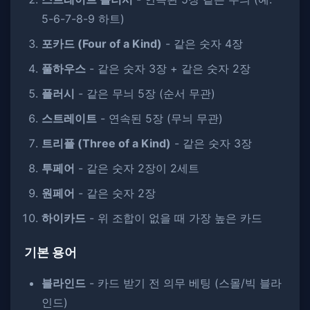
5-6-7-8-9 하트)
포카드 (Four of a Kind)
- 같은 숫자 4장
풀하우스
- 같은 숫자 3장 + 같은 숫자 2장
플러시
- 같은 무늬 5장 (순서 무관)
스트레이트
- 연속된 5장 (무늬 무관)
트리플 (Three of a Kind)
- 같은 숫자 3장
투페어
- 같은 숫자 2장이 2세트
원페어
- 같은 숫자 2장
하이카드
- 위 조합이 없을 때 가장 높은 카드
기본 용어
블라인드
- 카드 받기 전 의무 베팅 (스몰/빅 블라
인드)