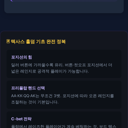
🃏 텍사스 홀덤 기초 완전 정복
포지션의 힘
딜러 버튼에 가까울수록 유리. 버튼·컷오프 포지션에서 더
넓은 레인지로 공격적 플레이가 가능합니다.
프리플랍 핸드 선택
AA·KK·QQ·AK는 무조건 3벳. 포지션에 따라 오픈 레인지를
조절하는 것이 기본입니다.
C-bet 전략
플랍에서 레이즈한 플레이어가 계속 베팅하는 것. 보드 텍스