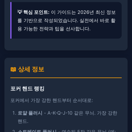
💡 핵심 포인트:
이 가이드는 2026년 최신 정보
를 기반으로 작성되었습니다. ​실전에서 바로 활
용 가능한 전략과 팁을 선사합니다.
📖 상세 정보
포커 핸드 랭킹
포커에서 가장 강한 핸드부터 순서대로:
로얄 플러시
- A-K-Q-J-10 같은 무늬. ​가장 강한
핸드.
스트레이트 플러시
- 연속된 5장 같은 무늬 (예: