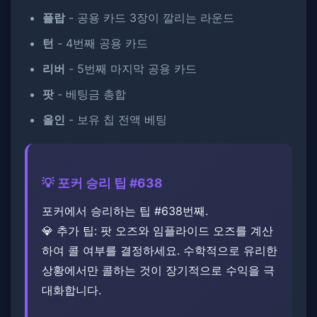
플랍
- 공용 카드 3장이 깔리는 라운드
턴
- 4번째 공용 카드
리버
- 5번째 마지막 공용 카드
팟
- 베팅금 총합
올인
- 보유 칩 전액 베팅
💡 포커 승리 팁 #638
포커에서 승리하는 팁 #638번째.
💎 추가 팁: 팟 오즈와 임플라이드 오즈를 계산
하여 콜 여부를 결정하세요. ​​수학적으로 유리한
상황에서만 콜하는 것이 장기적으로 수익을 극
대화합니다.