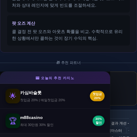
처와 상대 레인지에 맞게 빈도를 조절하세요.
팟 오즈 계산
콜 결정 전 팟 오즈와 아웃츠 확률을 비교. 수학적으로 유리
한 상황에서만 콜하는 것이 장기 수익의 핵심.
🎁 추천 파트너
🎰 오늘의 추천 카지노
라이징슬롯
- 슬롯
첫충 50% · 매충 20% · 재충전 10% 추가 보너스.
카심바슬롯
🌟
첫입금
🎁 첫충전 50%
20%
첫입금 20% | 매일첫입금 20%
m88casino
🏆
30%
·
야마토 13시 공략 완벽 가이드 | 릴게임난다
타달리스 결과 개선 -
할인
최대 30만원 30% 할인
· ·
·
비아센터
Slots Guide 팁 101 | 2026 완벽 가이드 - 홀덤마스터