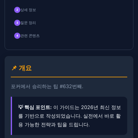
상세 정보
2
질문 정리
3
관련 콘텐츠
4
📌 개요
포커에서 승리하는 팁 #632번째.
💡 핵심 포인트:
이 가이드는 2026년 최신 정보
를 기반으로 작성되었습니다. ​실전에서 바로 활
용 가능한 전략과 팁을 드립니다.