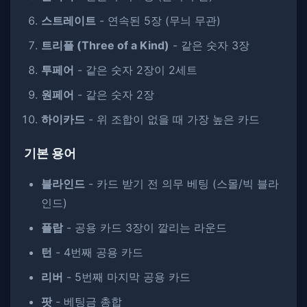
스트레이트
- 연속된 5장 (무늬 무관)
트리플 (Three of a Kind)
- 같은 숫자 3장
투페어
- 같은 숫자 2장이 2세트
원페어
- 같은 숫자 2장
하이카드
- 위 조합이 없을 때 가장 높은 카드
기본 용어
블라인드
- 카드 받기 전 의무 베팅 (스몰/빅 블라
인드)
플랍
- 공용 카드 3장이 깔리는 라운드
턴
- 4번째 공용 카드
리버
- 5번째 마지막 공용 카드
팟
- 베팅금 총합