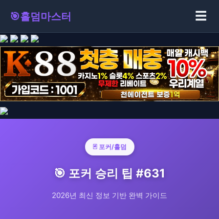
☰
🎯
홀덤마스터
🃏 포커/홀덤
🎯 포커 승리 팁 #631
2026년 최신 정보 기반 완벽 가이드