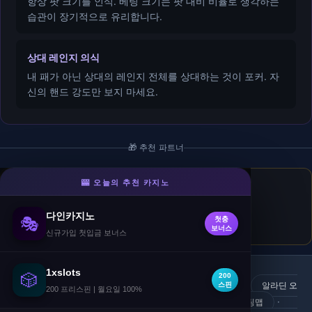
항상 팟 크기를 인식. 베팅 크기는 팟 대비 비율로 생각하는
습관이 장기적으로 유리합니다.
상대 레인지 의식
내 패가 아닌 상대의 레인지 전체를 상대하는 것이 포커. 자
신의 핸드 강도만 보지 마세요.
🎁 추천 파트너
🎰 오늘의 추천 카지노
조이카지노
- 우리계열
룰렛/슬롯/스포츠 상시 이벤트 진행.
다인카지노
🎭
첫충
🎁 상시 이벤트
보너스
신규가입 첫입금 보너스
1xslots
🎲
200
·
누리그라 제네릭 비교 | 러브스토리 2026 - 전문 ED 정보
스핀
알라딘 오
200 프리스핀 | 월요일 100%
·
·
토 플레이 | 릴게임난다
Worldcup 분석 #6 - 무한배팅맵