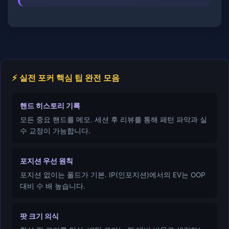
⚡ 실전 포커 핵심 팁 완전 모음
핸드 히스토리 기록
모든 중요 핸드를 메모. 세션 후 리뷰를 통해 패턴 파악과 실
수 교정이 가능합니다.
포지션 우선 원칙
포지션 없이는 폴드가 기본. IP(인포지션)에서의 EV는 OOP
대비 수 배 높습니다.
팟 크기 의식