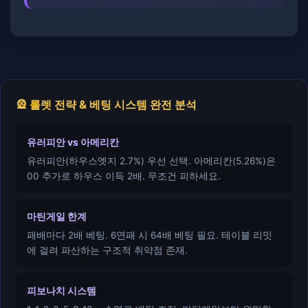
🎡 룰렛 전략 & 베팅 시스템 완전 분석
유러피안 vs 아메리칸
유러피안(하우스엣지 2.7%) 우선 선택. 아메리칸(5.26%)은
00 추가로 하우스 이득 2배. 무조건 피하세요.
마틴게일 한계
패배마다 2배 베팅. 6연패 시 64배 베팅 필요. 테이블 리밋
에 걸려 파산하는 구조적 취약점 존재.
피보나치 시스템