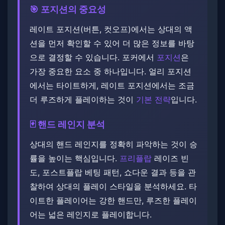
🎯 포지션의 중요성
​​레이트 포지션(버튼, 컷오프)에서는 상대의 액
션을 먼저 확인할 수 있어 더 많은 정보를 바탕
으로 결정할 수 있습니다. 포커에서
포지션
은
가장 중요한 요소 중 하나입니다. ​​얼리 포지션
에서는 타이트하게, 레이트 포지션에서는 조금
더 루즈하게 플레이하는 것이
기본 전략
입니다.
🃏 핸드 레인지 분석
상대의 핸드 레인지를 정확히 파악하는 것이 승
률을 높이는 핵심입니다. ​​
프리
플랍
레이즈 빈
도, 포스트플랍 베팅 패턴, 쇼다운 결과 등을 관
찰하여 상대의 플레이 스타일을 분석하세요. ​​타
이트한 플레이어는 강한 핸드만, 루즈한 플레이
어는 넓은 레인지로 플레이합니다.