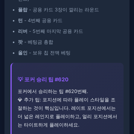
플랍
- 공용 카드 3장이 깔리는 라운드
턴
- 4번째 공용 카드
리버
- 5번째 마지막 공용 카드
팟
- 베팅금 총합
올인
- 보유 칩 전액 베팅
💡 포커 승리 팁 #620
포커에서 승리하는 팁 #620번째.
💎 추가 팁: 포지션에 따라 플레이 스타일을 조
절하는 것이 핵심입니다. ​레이트 포지션에서는
더 넓은 레인지로 플레이하고, 얼리 포지션에서
는 타이트하게 플레이하세요.