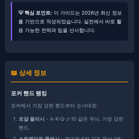
💡 핵심 포인트:
이 가이드는 2026년 최신 정보
를 기반으로 작성되었습니다. ​​실전에서 바로 활
용 가능한 전략과 팁을 선사합니다.
📖 상세 정보
포커 핸드 랭킹
포커에서 가장 강한 핸드부터 순서대로:
로얄 플러시
- A-K-Q-J-10 같은 무늬. ​​가장 강한
핸드.
스트레이트 플러시
- 연속된 5장 같은 무늬 (예: