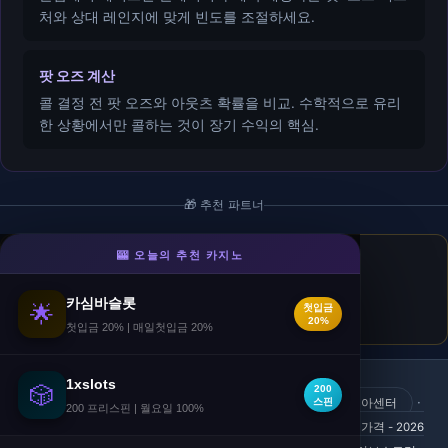
처와 상대 레인지에 맞게 빈도를 조절하세요.
팟 오즈 계산
콜 결정 전 팟 오즈와 아웃츠 확률을 비교. 수학적으로 유리
한 상황에서만 콜하는 것이 장기 수익의 핵심.
🎁 추천 파트너
🎰 오늘의 추천 카지노
조이카지노
- 우리계열
룰렛/슬롯/스포츠 상시 이벤트 진행.
카심바슬롯
🌟
첫입금
🎁 상시 이벤트
20%
첫입금 20% | 매일첫입금 20%
1xslots
🎲
200
·
·
Gwacheon Urology | 러브스토리
자이데나 차와 - 비아센터
스핀
200 프리스핀 | 월요일 100%
·
센돔 일관효과 | 러브스토리 - ED 전문 정보
골드비아 가격 - 2026