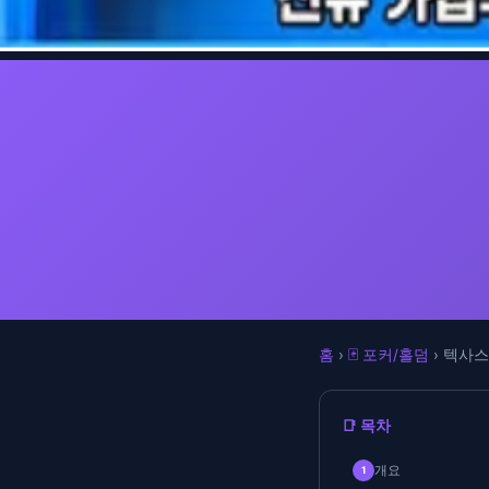
홈
›
🃏 포커/홀덤
› 텍사스
📑 목차
개요
1