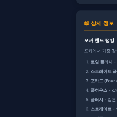
📖 상세 정보
포커 핸드 랭킹
포커에서 가장 강
로얄 플러시
-
스트레이트 
포카드 (Four o
풀하우스
- 같
플러시
- 같은
스트레이트
-