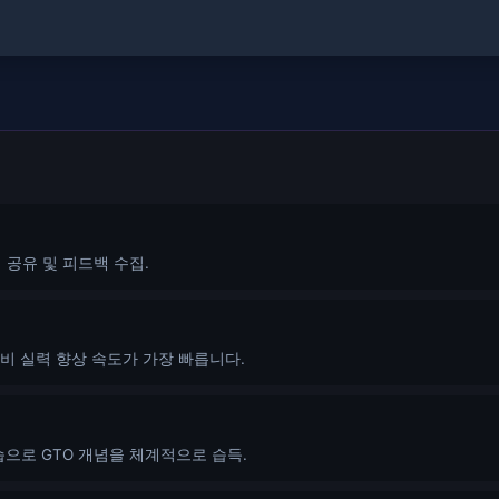
 공유 및 피드백 수집.
투자 대비 실력 향상 속도가 가장 빠릅니다.
 기반 학습으로 GTO 개념을 체계적으로 습득.