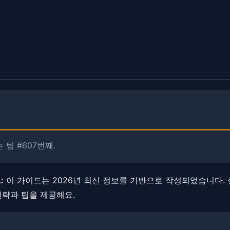
팁 #607번째.
:
이 가이드는 2026년 최신 정보를 기반으로 작성되었습니다. ​
전략과 팁을 제공해요.