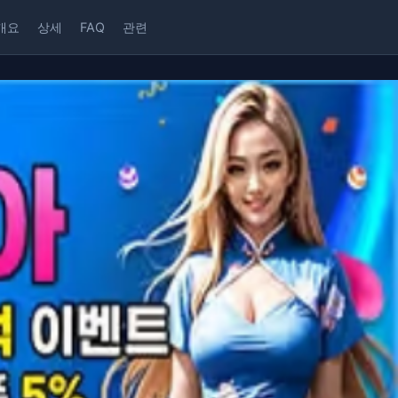
개요
상세
FAQ
관련