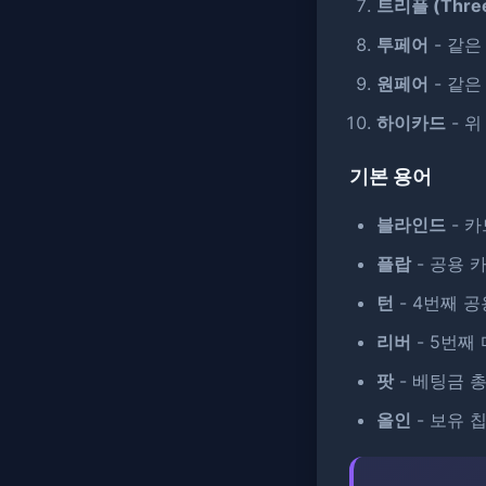
트리플 (Three 
투페어
- 같은
원페어
- 같은
하이카드
- 위
기본 용어
블라인드
- 카
플랍
- 공용 
턴
- 4번째 공
리버
- 5번째
팟
- 베팅금 
올인
- 보유 