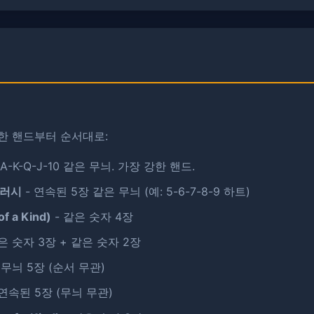
한 핸드부터 순서대로:
 A-K-Q-J-10 같은 무늬. ​가장 강한 핸드.
플러시
- 연속된 5장 같은 무늬 (예: 5-6-7-8-9 하트)
f a Kind)
- 같은 숫자 4장
은 숫자 3장 + 같은 숫자 2장
 무늬 5장 (순서 무관)
 연속된 5장 (무늬 무관)