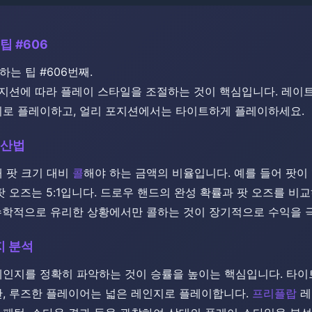
 팁 #606
는 팁 #606번째.
 포지션에 따라 플레이 스타일을 조절하는 것이 핵심입니다. ​​레
지로 플레이하고, 얼리 포지션에서는 타이트하게 플레이하세요.
계산법
재 팟 크기 대비
콜
해야 하는 금액의 비율입니다. 예를 들어 팟이 
팟 오즈는 5:1입니다. 드로우 핸드의 완성 확률과 팟 오즈를 비
수학적으로 유리한 상황에서만 콜하는 것이 장기적으로 수익을 
지 분석
레인지를 정확히 파악하는 것이 승률을 높이는 핵심입니다. ​타
, 루즈한 플레이어는 넓은 레인지로 플레이합니다. ​
프리
플랍
레