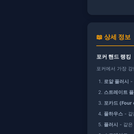
📖 상세 정보
포커 핸드 랭킹
포커에서 가장 강
로얄 플러시
-
스트레이트 
포카드 (Four o
풀하우스
- 같
플러시
- 같은