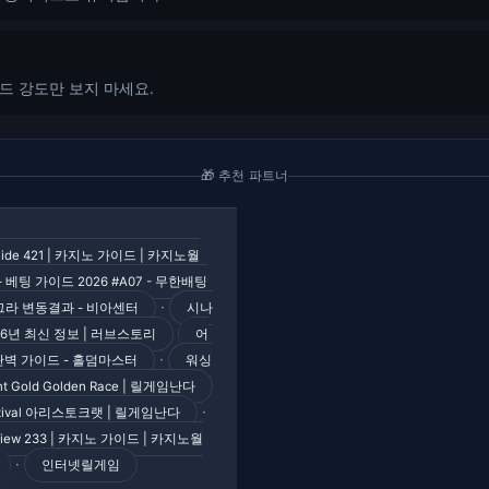
드 강도만 보지 마세요.
🎁 추천 파트너
uide 421 | 카지노 가이드 | 카지노월
1 - 베팅 가이드 2026 #A07 - 무한배팅
·
라 변동결과 - 비아센터
시나
026년 최신 정보 | 러브스토리
어
·
 완벽 가이드 - 홀덤마스터
워싱
ant Gold Golden Race | 릴게임난다
·
stival 아리스토크랫 | 릴게임난다
eview 233 | 카지노 가이드 | 카지노월
·
인터넷릴게임