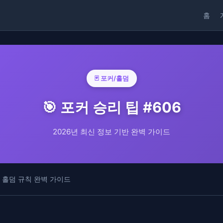
홈
🃏 포커/홀덤
🎯 포커 승리 팁 #606
2026년 최신 정보 기반 완벽 가이드
 홀덤 규칙 완벽 가이드