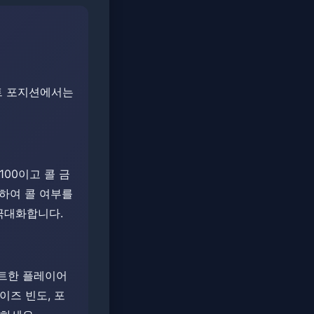
이트 포지션에서는
100이고 콜 금
교하여 콜 여부를
극대화합니다.
이트한 플레이어
이즈 빈도, 포